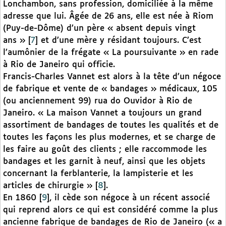
Lonchambon, sans profession, domiciliée à la même
adresse que lui. Âgée de 26 ans, elle est née à Riom
(Puy-de-Dôme) d’un père « absent depuis vingt
ans »
[
7
]
et d’une mère y résidant toujours. C’est
l’aumônier de la frégate « La poursuivante » en rade
à Rio de Janeiro qui officie.
Francis-Charles Vannet est alors à la tête d’un négoce
de fabrique et vente de « bandages » médicaux, 105
(ou anciennement 99) rua do Ouvidor à Rio de
Janeiro. « La maison Vannet a toujours un grand
assortiment de bandages de toutes les qualités et de
toutes les façons les plus modernes, et se charge de
les faire au goût des clients ; elle raccommode les
bandages et les garnit à neuf, ainsi que les objets
concernant la ferblanterie, la lampisterie et les
articles de chirurgie »
[
8
]
.
En 1860
[
9
]
, il cède son négoce à un récent associé
qui reprend alors ce qui est considéré comme la plus
ancienne fabrique de bandages de Rio de Janeiro (« a