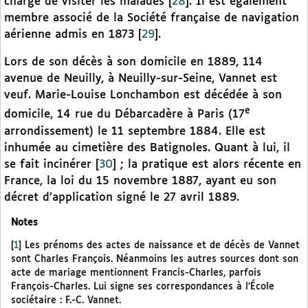
chargé de visiter les malades
[
28
]
. Il est également
membre associé de la Société française de navigation
aérienne admis en 1873
[
29
]
.
Lors de son décès à son domicile en 1889, 114
avenue de Neuilly, à Neuilly-sur-Seine, Vannet est
veuf. Marie-Louise Lonchambon est décédée à son
e
domicile, 14 rue du Débarcadère à Paris (17
arrondissement) le 11 septembre 1884. Elle est
inhumée au cimetière des Batignoles. Quant à lui, il
se fait incinérer
[
30
]
; la pratique est alors récente en
France, la loi du 15 novembre 1887, ayant eu son
décret d’application signé le 27 avril 1889.
Notes
[
1
]
Les prénoms des actes de naissance et de décès de Vannet
sont Charles François. Néanmoins les autres sources dont son
acte de mariage mentionnent Francis-Charles, parfois
François-Charles. Lui signe ses correspondances à l’École
sociétaire : F.-C. Vannet.