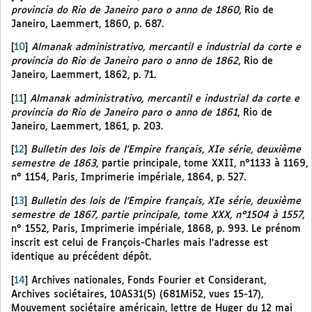
provincia do Rio de Janeiro paro o anno de 1860
, Rio de
Janeiro, Laemmert, 1860, p. 687.
[
10
]
Almanak administrativo, mercantil e industrial da corte e
provincia do Rio de Janeiro paro o anno de 1862
, Rio de
Janeiro, Laemmert, 1862, p. 71.
[
11
]
Almanak administrativo, mercantil e industrial da corte e
provincia do Rio de Janeiro paro o anno de 1861
, Rio de
Janeiro, Laemmert, 1861, p. 203.
[
12
]
Bulletin des lois de l’Empire français, XIe série, deuxième
semestre de 1863
, partie principale, tome XXII, n°1133 à 1169,
n° 1154, Paris, Imprimerie impériale, 1864, p. 527.
[
13
]
Bulletin des lois de l’Empire français, XIe série, deuxième
semestre de 1867, partie principale, tome XXX, n°1504 à 1557
,
n° 1552, Paris, Imprimerie impériale, 1868, p. 993. Le prénom
inscrit est celui de François-Charles mais l’adresse est
identique au précédent dépôt.
[
14
]
Archives nationales, Fonds Fourier et Considerant,
Archives sociétaires, 10AS31(5) (681Mi52, vues 15-17),
Mouvement sociétaire américain, lettre de Huger du 12 mai