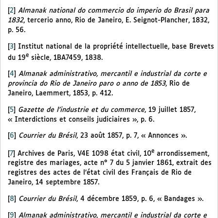
[
2
]
Almanak national do commercio do imperio do Brasil para
1832
, tercerio anno, Rio de Janeiro, E. Seignot-Plancher, 1832,
p. 56.
[
3
]
Institut national de la propriété intellectuelle, base Brevets
e
du 19
siècle, 1BA7459, 1838.
[
4
]
Almanak administrativo, mercantil e industrial da corte e
provincia do Rio de Janeiro paro o anno de 1853
, Rio de
Janeiro, Laemmert, 1853, p. 412.
[
5
]
Gazette de l’industrie et du commerce
, 19 juillet 1857,
« Interdictions et conseils judiciaires », p. 6.
[
6
]
Courrier du Brésil
, 23 août 1857, p. 7, « Annonces ».
e
[
7
]
Archives de Paris, V4E 1098 état civil, 10
arrondissement,
registre des mariages, acte n° 7 du 5 janvier 1861, extrait des
registres des actes de l’état civil des Français de Rio de
Janeiro, 14 septembre 1857.
[
8
]
Courrier du Brésil
, 4 décembre 1859, p. 6, « Bandages ».
[
9
]
Almanak administrativo, mercantil e industrial da corte e