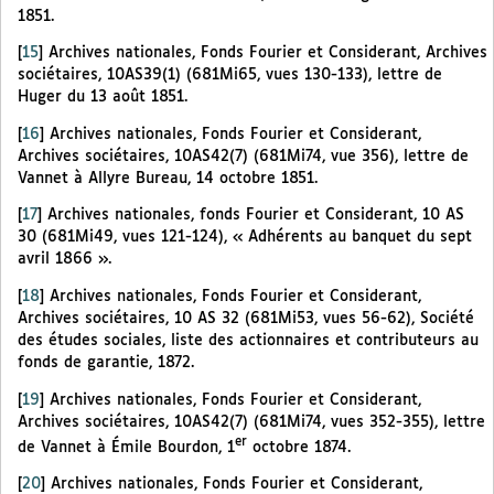
1851.
[
15
]
Archives nationales, Fonds Fourier et Considerant, Archives
sociétaires, 10AS39(1) (681Mi65, vues 130-133), lettre de
Huger du 13 août 1851.
[
16
]
Archives nationales, Fonds Fourier et Considerant,
Archives sociétaires, 10AS42(7) (681Mi74, vue 356), lettre de
Vannet à Allyre Bureau, 14 octobre 1851.
[
17
]
Archives nationales, fonds Fourier et Considerant, 10 AS
30 (681Mi49, vues 121-124), « Adhérents au banquet du sept
avril 1866 ».
[
18
]
Archives nationales, Fonds Fourier et Considerant,
Archives sociétaires, 10 AS 32 (681Mi53, vues 56-62), Société
des études sociales, liste des actionnaires et contributeurs au
fonds de garantie, 1872.
[
19
]
Archives nationales, Fonds Fourier et Considerant,
Archives sociétaires, 10AS42(7) (681Mi74, vues 352-355), lettre
er
de Vannet à Émile Bourdon, 1
octobre 1874.
[
20
]
Archives nationales, Fonds Fourier et Considerant,