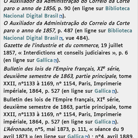
O Auxiliador da Administração do Correio da Corte
paro o anno de 1856
, p. 90 (en ligne sur
Biblioteca
Nacional Digital Brasil
).
O Auxiliador da Administração do Correio da Corte
paro o anno de 1857
, p. 487 (en ligne sur
Biblioteca
Nacional Digital Brasil
, vue 484).
Gazette de l’industrie et du commerce
, 19 juillet
1857, « Interdictions et conseils judiciaires », p. 6
(en ligne sur
Gallica
).
e
Bulletin des lois de l’Empire français, XI
série,
deuxième semestre de 1863, partie principale
, tome
XXII, n°1133 à 1169, n° 1154, Paris, Imprimerie
impériale, 1864, p. 527 (en ligne sur
Gallica
).
e
Bulletin des lois de l’Empire français, XI
série,
deuxième semestre de 1863, partie principale, tome
XXII, n°1133 à 1169, n° 1154, Paris, Imprimerie
impériale, 1864, p. 527 (en ligne sur
Gallica
).
L’Aéronaute
, n°5, mai 1873, p. 111, « séance du 9
avril 1873 » (en ligne sur
Gallica
) ; n°4, avril 1889,