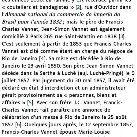
des années 1830. La famille y est recensée parmi les
« couteliers et bandagistes »
[
2
]
, rue d’Ouvidor dans
l’
Almanak national do commercio do imperio do
Brasil pour l’année 1832
; mais le père de Francis-
Charles Vannet, Jean-Simon Vannet est également
domicilié à Paris 265 rue Saint-Martin en 1838
[
3
]
.
C’est seulement à partir de 1853 que Francis-Charles
Vannet est cité comme étant en charge du négoce de
Rio de Janeiro
[
4
]
. Sa mère est décédée à Rio de
Janeiro le 23 avril 1850. Son père Jean-Simon Vannet
décède dans la Sarthe à Luché (auj. Luché-Pringé) le 9
juillet 1857. Par jugement du 30 mai 1857, il avait été
déclaré en état d’interdiction et un administrateur
gérait provisoirement sa « personnes, biens et
affaires »
[
5
]
. Avec son frère J.C. Vannet, Francis-
Charles Vannet fait paraître une annonce de
célébration d’un messe à Rio de Janeiro le 25 août
1857
[
6
]
. Quelques jours après, le 12 septembre 1857,
Francis-Charles Vannet épouse Marie-Louise