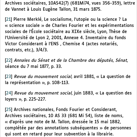
Archives sociétaires, 10AS42(7) (681Mi74, vues 356-359), lettre
de Vannet à Louis Eugène Tallon, 31 mars 1875.
[
21
]
Pierre Merklé, Le socialisme, l’utopie ou la science ? La
« science sociale » de Charles Fourier et les expérimentations
sociales de l’École sociétaire au XIXe siècle, Lyon, Thèse de
l’Université de Lyon 2, 2001, Annexe 4. Inventaire du fonds
Victor Considerant à l’ENS , Chemise 4 (actes notariés,
contrats, etc.), 3/4/3.
[
22
]
Annales du Sénat et de la Chambre des députés, Sénat
,
séance du 7 mai 1877, p. 33.
[
23
]
Revue du mouvement social
, avril 1881, « La question de
la représentation », p. 108-113.
[
24
]
Revue du mouvement social
, juin 1883, « La question des
loyers », p. 225-227.
[
25
]
Archives nationales, Fonds Fourier et Considerant,
Archives sociétaires, 10 AS 33 (681 Mi 54), liste de noms,
« d’après une note de M. Tallon, dressée le 15 mai 1882,
complétée par des annotations subséquentes » de personnes
qui sont en retard pour leur subvention à la librairie.