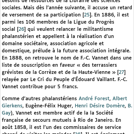
besoins de ressources de la Librairie des sciences
sociales. Mais dès l’année suivante, il accuse un retard
de versement de sa participation
[
25
]
. En 1886, il est
parmi les 106 membres de la Ligue du Progrès
social
[
26
]
qui veulent relancer le militantisme
phalanstérien et appellent à la réalisation d’un
domaine sociétaire, association agricole et
domestique, prélude à la future association intégrale.
En 1888, on retrouve le nom de F.-C. Vannet dans une
liste de souscription en faveur « des terrassiers
grévistes de la Corrèze et de la Haute-Vienne »
[
27
]
relayée par Le Cri du Peuple d’Édouard Vaillant. F.-C.
Vannet contribue pour 5 francs.
Comme d’autres phalanstériens
André Forest
,
Albert
Gierkens
, Eugène-Félix Huger,
Henri Désire Domère
,
B.
Gay
), Vannet est membre actif de la la Société
française de secours mutuels à Rio de Janeiro. En
août 1858, il est l’un des commissaires de service