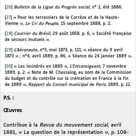
[
26
]
Bulletin de la Ligue du Progrès social
, n° 2, été 1886.
[
27
]
« Pour les terrassiers de la Corrèze et de la Haute-
Vienne »,
Le Cri du Peuple
, 15 septembre 1888, p. 2.
[
28
]
Courrier du Brésil
, 29 août 1858, p. 6, « Société française
de secours mutuels ».
[
29
]
L’Aéronaute
, n°5, mai 1873, p. 111, « séance du 9 avril
1873 » ; n°4, avril 1889, p. 86, « Séance du 24 janvier 1889 ».
[
30
]
« Les incinérés en 1889 »,
L’Intransigeant
, 7 novembre
1889, p. 2. « Note de M. Chassaing, au nom de la Commission
du budget et du contrôle sur la crémation en France à la fin
de 1889 »,
Rapport du Conseil municipal de Paris
, 1889, p. 12.
P.S. :
Œuvres
Contribue à la
Revue du mouvement social
, avril
1881, « La question de la représentation », p. 108-