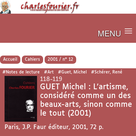
MENU
Accueil
Cahiers
2001 / n° 12
#Notes de lecture
#Art
#Guet, Michel
#Schérer, René
118-119
GUET Michel : L’artisme,
considéré comme un des
beaux-arts, sinon comme
le tout (2001)
Paris, J.P. Faur éditeur, 2001, 72 p.