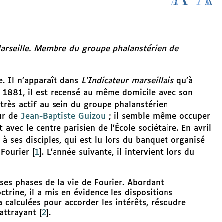
arseille. Membre du groupe phalanstérien de
e. Il n’apparaît dans
L’Indicateur marseillais
qu’à
En 1881, il est recensé au même domicile avec son
s très actif au sein du groupe phalanstérien
our de
Jean-Baptiste Guizou
; il semble même occuper
vec le centre parisien de l’École sociétaire. En avril
 à ses disciples, qui est lu lors du banquet organisé
 Fourier
[
1
]
. L’année suivante, il intervient lors du
rses phases de la vie de Fourier. Abordant
trine, il a mis en évidence les dispositions
 calculées pour accorder les intérêts, résoudre
 attrayant
[
2
]
.