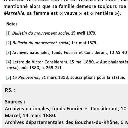
mentionné alors que sa famille demeure toujours rue T
Marseille,
sa femme est « veuve » et « rentière »).
Notes
[
1
]
Bulletin du mouvement social
, 15 avril 1878.
[
2
]
Bulletin du mouvement social
, 1er mai 1879.
[
3
]
Archives nationales, fonds Fourier et Considerant, 10 AS 40
[
4
]
Lettre de Victor Considerant, 15 mai 1880, « Aux phalansté
social,
août 1880, p. 269-271.
[
5
]
La Rénovation
, 31 mars 1898, souscriptions pour la statue.
P.S. :
Sources :
Archives nationales, fonds Fourier et Considerant, 10
Marcel, 14 mars 1880.
Archives départementales des Bouches-du-Rhône, 6 M 