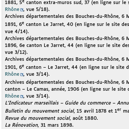
e
1881, 5
canton extra-muros sud, 37 (en ligne sur le 
Rhône
, vue 5/18).
Archives départementales des Bouches-du-Rhône, 6 M 
e
1891, 6
canton Le Jarret, 40 (en ligne sur le site de
vue 4/14).
Archives départementales des Bouches-du-Rhône, 6 M 
1896, 6e canton Le Jarret, 44 (en ligne sur le site d
vue 3/12).
Archives départementales des Bouches-du-Rhône, 6 M 
e
1901, 6
canton – Le Jarret, 44 (en ligne sur le site 
Rhône
, vue 3/14).
Archives départementales des Bouches-du-Rhône, 6 M 
canton – Le Camas, année, 1906 (en ligne sur le site
Rhône
, vue 3/14).
L’Indicateur marseillais – Guide du commerce – Ann
er
Bulletin du mouvement social
, 15 avril 1878 et 1
ma
Revue du mouvement social
, août 1880.
La Rénovation
, 31 mars 1898.