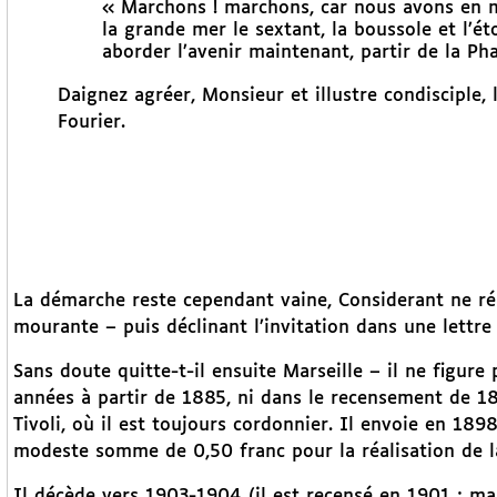
« Marchons ! marchons, car nous avons en mai
la grande mer le sextant, la boussole et l’é
aborder l’avenir maintenant, partir de la Ph
Daignez agréer, Monsieur et illustre condisciple,
Fourier.
La démarche reste cependant vaine, Considerant ne r
mourante – puis déclinant l’invitation dans une lettre
Sans doute quitte-t-il ensuite Marseille – il ne figure 
années à partir de 1885, ni dans le recensement de 18
Tivoli, où il est toujours cordonnier. Il envoie en 189
modeste somme de 0,50 franc pour la réalisation de l
Il décède vers 1903-1904 (il est recensé en 1901 ; ma