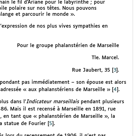
n le fil d’Ariane pour le labyrinthe ; pour
toile polaire sur nos têtes. Nous pouvons
alange et parcourir le monde ».
 l’expression de nos plus vives sympathies en
Pour le groupe phalanstérien de Marseille
Tle. Marcel.
Rue Jaubert, 35
[
3
]
.
épondant pas immédiatement – son épouse est alors
 adressée « aux phalanstériens de Marseille »
[
4
]
.
plus dans l’
Indicateur marseillais
pendant plusieurs
86. Mais il est recensé à Marseille en 1891, rue
8, en tant que « phalanstérien de Marseille », la
a statue de Fourier
[
5
]
.
is lors du recensement de 1906, il n’est pas