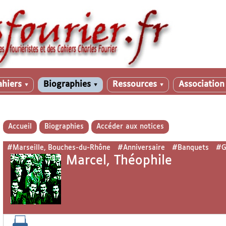
ahiers
Biographies
Ressources
Associatio
▼
▼
▼
Accueil
Biographies
Accéder aux notices
#Marseille, Bouches-du-Rhône
#Anniversaire
#Banquets
#G
Marcel, Théophile