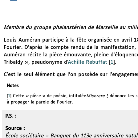
Membre du groupe phalanstérien de Marseille au mili
Louis Auméran participe à la fête organisée en avril 1
Fourier. D’après le compte rendu de la manifestation, 
Auméran récite la pièce émouvante, pleine d’éloquence
Tribaldy », pseudonyme d’
Achille Rebuffat
[
1
]
.
C’est le seul élément que l’on possède sur l’engageme
Notes
[
1
]
Cette « pièce » de poésie, intitulée
Miserere !
, dénonce les s
à propager la parole de Fourier.
P.S. :
Source :
École sociétaire – Banquet du 113e anniversaire natal