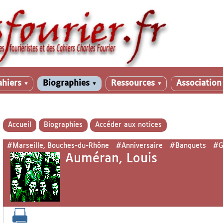
ahiers
Biographies
Ressources
Associatio
▼
▼
▼
Accueil
Biographies
Accéder aux notices
#Marseille, Bouches-du-Rhône
#Anniversaire
#Banquets
#G
Auméran, Louis