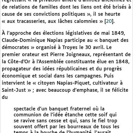
regrettant « la privation amère d’amitiés anciennes et
de relations de familles dont les liens ont été brisés à
cause de ses convictions politiques », il se heurte
« aux tracasseries, aux lâches calomnies »
[
20
]
.
À l’approche des élections législatives de mai 1849,
Claude-Dominique Napias participe au « banquet des
démocrates » organisé à Troyes le 30 avril. Le
premier orateur est Pierre Joigneaux, représentant de
la Côte-d’Or à l’Assemblée constituante élue en 1848,
propagateur des idées républicaines et du progrès
économique et social dans les campagnes. Puis
intervient le « citoyen Napias-Piquet, cultivateur à
Saint-Just » ; avec beaucoup d’emphase, il se félicite
du
spectacle d’un banquet fraternel où la
communion de l’idée étanche cette soif qui
se ravive sans cesse et qui, sans le fiel trop
souvent offert par les bourreaux de tous les
temps à la bouche de l’humanité, l’aurait