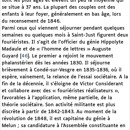
sont les plus âgés et élèvent un peu la moyenne qui
se situe à 37 ans. La plupart des couples ont des
enfants à leur foyer, généralement en bas âge, lors
du recensement de 1846.
Parmi ceux qui viennent séjourner pendant quelques
semaines ou quelques mois à Saint-Just figurent deux
fouriéristes. Il s’agit de l’officier du génie Hippolyte
Madaule et de « l’homme de lettres » Auguste
Guyard
[
46
]
. Le premier a rejoint le mouvement
phalanstérien dès les années 1830. Il séjourne
brièvement à Condé-sur-Vesgre en 1835-1836, où il
espère, vainement, la relance de l’essai sociétaire. A la
fin de la décennie, il s’éloigne de Victor Considerant
et collabore avec des « fouriéristes réalisateurs »,
favorables à l’application, même partielle, de la
théorie sociétaire. Son activité militante est plus
discrète à partir de 1842-1843. Au moment de la
révolution de 1848, il est capitaine du génie à
Melun ; sa candidature à l’Assemblée constituante en