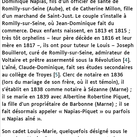
Dominique Napias, fils d’un officier de santé de
Romilly-sur-Seine (Aube), et de Catherine Millon, fille
d’un marchand de Saint-Just. Le couple s’installe à
Romilly-sur-Seine, où Jean-Dominique fait du
commerce. Deux enfants naissent, en 1813 et 1815 ;
très tôt orphelins – leur père décède en 1816 et leur
mère en 1817 –, ils ont pour tuteur le Louis – Joseph
Bouillerot, curé de Romilly-sur-Seine, admirateur de
Voltaire et prêtre assermenté sous la Révolution
[
4
]
.
L’aîné, Claude-Dominique, fait ses études secondaires
au collège de Troyes
[
5
]
. Clerc de notaire en 1836
(lors du mariage de son frère, où il est témoin), il
s’établit en 1838 comme notaire à Sézanne (Marne) ;
il se marie en 1839 avec Albertine Robertine Piquet,
la fille d’un propriétaire de Barbonne (Marne) ; il se
fait désormais appeler « Napias-Piquet » ou parfois
« Napias aîné ».
Son cadet Louis-Marie, quelquefois désigné sous le