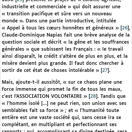
industrielle et commerciale » qui doit assurer une
« transition pacifique et sûre vers un nouveau
monde ». Dans une partie introductive, intitulée
« Appel à tous les cœurs honnêtes et généreux »
[
26
]
,
Claude-Dominique Napias fait une brève analyse de la
question sociale et décrit « la gêne et les souffrances
générales » que subissent les Français : « le travail
ainsi disparaît, le crédit s’altère de plus en plus, et la
misère devient plus grande. Il faut donc chercher à
sortir de cet état de choses intolérable »
[
27
]
.
Mais, ajoute-t-il aussitôt, « sur ce chaos plane une
force immense qui promet la fin de tous les maux,
c’est l’ASSOCIATION VOLONTAIRE »
[
28
]
. Tandis que
« l’homme isolé […] ne peut rien, son union avec ses
semblables fait sa force » ; et « l’humanité toute
entière est une vaste société qui, sans cesse ira se
complétant, en multipliant et perfectionnant ses
rapports ; qui, accomplissant sa divine destinée, sera