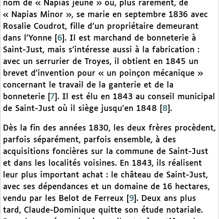
nom de « Napias jeune » ou, plus rarement, de
« Napias Minor », se marie en septembre 1836 avec
Rosalie Coudrot, fille d’un propriétaire demeurant
dans l’Yonne
[
6
]
. Il est marchand de bonneterie à
Saint-Just, mais s’intéresse aussi à la fabrication :
avec un serrurier de Troyes, il obtient en 1845 un
brevet d’invention pour « un poinçon mécanique »
concernant le travail de la ganterie et de la
bonneterie
[
7
]
. Il est élu en 1843 au conseil municipal
de Saint-Just où il siège jusqu’en 1848
[
8
]
.
Dès la fin des années 1830, les deux frères procèdent,
parfois séparément, parfois ensemble, à des
acquisitions foncières sur la commune de Saint-Just
et dans les localités voisines. En 1843, ils réalisent
leur plus important achat : le château de Saint-Just,
avec ses dépendances et un domaine de 16 hectares,
vendu par les Belot de Ferreux
[
9
]
. Deux ans plus
tard, Claude-Dominique quitte son étude notariale.