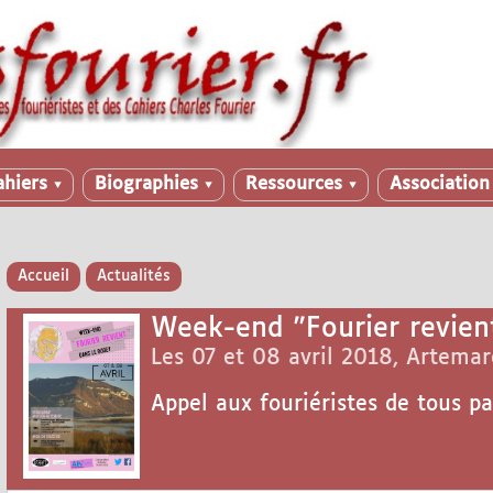
ahiers
Biographies
Ressources
Associatio
▼
▼
▼
Accueil
Actualités
Week-end "Fourier revien
Les 07 et 08 avril 2018, Artemare
Appel aux fouriéristes de tous pa