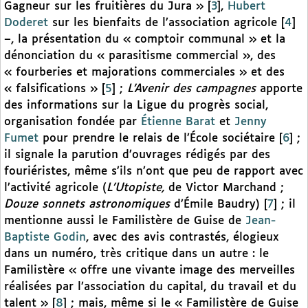
Gagneur sur les fruitières du Jura »
[
3
]
,
Hubert
Doderet
sur les bienfaits de l’association agricole
[
4
]
–, la présentation du « comptoir communal » et la
dénonciation du « parasitisme commercial », des
« fourberies et majorations commerciales » et des
« falsifications »
[
5
]
;
L’Avenir des campagnes
apporte
des informations sur la Ligue du progrès social,
organisation fondée par
Étienne Barat
et
Jenny
Fumet
pour prendre le relais de l’École sociétaire
[
6
]
;
il signale la parution d’ouvrages rédigés par des
fouriéristes, même s’ils n’ont que peu de rapport avec
l’activité agricole (
L’Utopiste,
de Victor Marchand ;
Douze sonnets astronomiques
d’Émile Baudry)
[
7
]
; il
mentionne aussi le Familistère de Guise de
Jean-
Baptiste Godin
, avec des avis contrastés, élogieux
dans un numéro, très critique dans un autre : le
Familistère « offre une vivante image des merveilles
réalisées par l’association du capital, du travail et du
talent »
[
8
]
; mais, même si le « Familistère de Guise