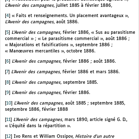
L’Avenir des campagnes,
juillet 1885 à février 1886,
[
4
]
« Faits et renseignements. Un placement avantageux »,
L’Avenir des campagnes
, août 1886.
[
5
]
L’Avenir des campagnes,
février 1886, « Sus au parasitisme
commercial » ; « Le parasitisme commercial », août 1886 ;
« Majorations et falsifications », septembre 1886 ;
« Manœuvres mercantiles », octobre 1886.
[
6
]
L’Avenir des campagnes,
février 1886 ; août 1886.
[
7
]
L’Avenir des campagnes,
février 1886 et mars 1886.
[
8
]
L’Avenir des campagnes,
septembre 1885.
[
9
]
L’Avenir des campagnes,
février 1886.
[
10
]
L’Avenir des campagnes,
août 1885 ; septembre 1885,
septembre 1886, février 1888
[
11
]
L’Avenir des campagnes,
mars 1890, article signé G. D.,
« L’équité dans la répartition ».
[
12
]
Ivo Rens et William Ossipov,
Histoire d’un autre