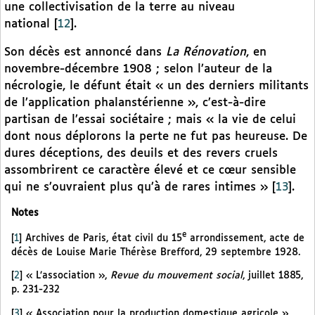
une collectivisation de la terre au niveau
national
[
12
]
.
Son décès est annoncé dans
La Rénovation
, en
novembre-décembre 1908 ; selon l’auteur de la
nécrologie, le défunt était « un des derniers militants
de l’application phalanstérienne », c’est-à-dire
partisan de l’essai sociétaire ; mais « la vie de celui
dont nous déplorons la perte ne fut pas heureuse. De
dures déceptions, des deuils et des revers cruels
assombrirent ce caractère élevé et ce cœur sensible
qui ne s’ouvraient plus qu’à de rares intimes »
[
13
]
.
Notes
e
[
1
]
Archives de Paris, état civil du 15
arrondissement, acte de
décès de Louise Marie Thérèse Brefford, 29 septembre 1928.
[
2
]
« L’association »,
Revue du mouvement social
, juillet 1885,
p. 231-232
[
3
]
« Association pour la production domestique agricole »,