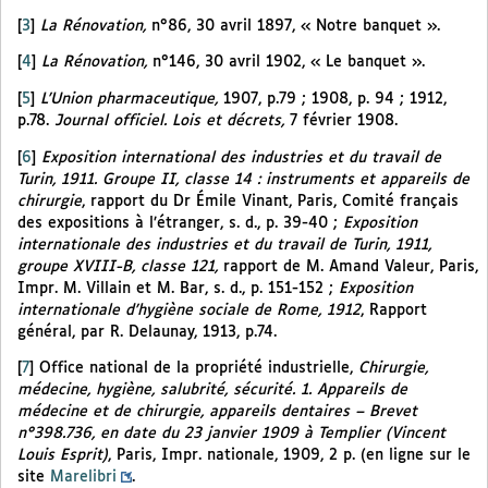
[
3
]
La Rénovation,
n°86, 30 avril 1897, « Notre banquet ».
[
4
]
La Rénovation,
n°146, 30 avril 1902, « Le banquet ».
[
5
]
L’Union pharmaceutique,
1907, p.79 ; 1908, p. 94 ; 1912,
p.78.
Journal officiel. Lois et décrets,
7 février 1908.
[
6
]
Exposition international des industries et du travail de
Turin, 1911. Groupe II, classe 14 : instruments et appareils de
chirurgie
, rapport du Dr Émile Vinant, Paris, Comité français
des expositions à l’étranger, s. d., p. 39-40 ;
Exposition
internationale des industries et du travail de Turin, 1911,
groupe XVIII-B, classe 121,
rapport de M. Amand Valeur, Paris,
Impr. M. Villain et M. Bar, s. d., p. 151-152 ;
Exposition
internationale d’hygiène sociale de Rome, 1912
, Rapport
général, par R. Delaunay, 1913, p.74.
[
7
]
Office national de la propriété industrielle,
Chirurgie,
médecine, hygiène, salubrité, sécurité. 1. Appareils de
médecine et de chirurgie, appareils dentaires – Brevet
n°398.736, en date du 23 janvier 1909 à Templier (Vincent
Louis Esprit)
, Paris, Impr. nationale, 1909, 2 p. (en ligne sur le
site
Marelibri
.