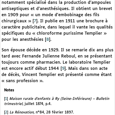
notamment spécialisé dans la production d’ampoules
antiseptiques et d’anesthésiques. Il obtient un brevet
en 1909 pour « un mode d’embobinage des fils
chirurgicaux »
[
7
]
. Il publie en 1911 une brochure à
caractère publicitaire, dans lequel il vante les qualités
spécifiques du « chloroforme purissime Templier »
pour les anesthésies
[
8
]
.
Son épouse décède en 1929. Il se remarie dix ans plus
tard avec Fernande Julienne Reboul, en se présentant
toujours comme pharmacien. Le laboratoire Templier
est encore actif début 1944
[
9
]
. Mais dans son acte
de décès, Vincent Templier est présenté comme étant
« sans profession ».
Notes
[
1
]
Maison rurale d’enfants à Ry (Seine-Inférieure) – Bulletin
trimestriel
, juillet 1874, p.4.
[
2
]
La Rénovation,
n°84, 28 février 1897.