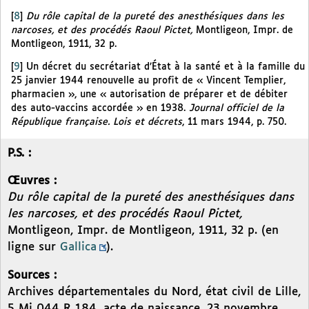
[
8
]
Du rôle capital de la pureté des anesthésiques dans les
narcoses, et des procédés Raoul Pictet,
Montligeon, Impr. de
Montligeon, 1911, 32 p.
[
9
]
Un décret du secrétariat d’État à la santé et à la famille du
25 janvier 1944 renouvelle au profit de « Vincent Templier,
pharmacien », une « autorisation de préparer et de débiter
des auto-vaccins accordée » en 1938.
Journal officiel de la
République française. Lois et décrets
, 11 mars 1944, p. 750.
P.S. :
Œuvres :
Du rôle capital de la pureté des anesthésiques dans
les narcoses, et des procédés Raoul Pictet,
Montligeon, Impr. de Montligeon, 1911, 32 p. (en
ligne sur
Gallica
).
Sources :
Archives départementales du Nord, état civil de Lille,
5 Mi 044 R 184, acte de naissance, 23 novembre