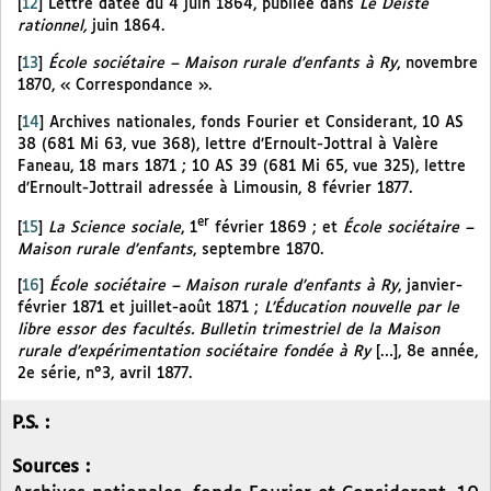
[
12
]
Lettre datée du 4 juin 1864, publiée dans
Le Déiste
rationnel,
juin 1864.
[
13
]
École sociétaire – Maison rurale d’enfants à Ry
, novembre
1870, « Correspondance ».
[
14
]
Archives nationales, fonds Fourier et Considerant, 10 AS
38 (681 Mi 63, vue 368), lettre d’Ernoult-Jottral à Valère
Faneau, 18 mars 1871 ; 10 AS 39 (681 Mi 65, vue 325), lettre
d’Ernoult-Jottrail adressée à Limousin, 8 février 1877.
er
[
15
]
La Science sociale
, 1
février 1869 ; et
École sociétaire –
Maison rurale d’enfants
, septembre 1870.
[
16
]
École sociétaire – Maison rurale d’enfants à Ry
, janvier-
février 1871 et juillet-août 1871 ;
L’Éducation nouvelle par le
libre essor des facultés. Bulletin trimestriel de la Maison
rurale d’expérimentation sociétaire fondée à Ry
[…], 8e année,
2e série, n°3, avril 1877.
P.S. :
Sources :