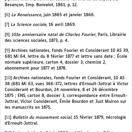
Besançon, Imp. Bonvalot, 1861, p. 12.
[
6
]
La Renaissance,
juin 1865 et janvier 1866.
[
7
]
La Science sociale
, 16 avril 1869.
[
8
]
101e anniversaire natal de Charles Fourier,
Paris, Librairie
des sciences sociales, 1873, p. 4.
[
9
]
Archives nationales, fonds Fourier et Considerant 10 AS 39,
681 Mi 64, lettre du 8 février 1877 et lettre sans date ; École
normale supérieure, carton 4, dossier 3, chemise 2,
abonnement pour 1877 et 1878.
[
10
]
Archives nationales, fonds Fourier et Considerant, 10 AS
38 (681 Mi 63, vues 366-372, lettres d’Ernoult-Jottral à Victor
Considerant et Bourdon, 24 novembre, 8 et 24 décembre
1875 ; ENS, carton 8, dossier 3, correspondance entre Ernoult-
Jottral, Victor Considerant, Émile Bourdon et Just Muiron sur
les manuscrits en 1875.
[
11
]
Bulletin du mouvement social
, 15 février 1879, nécrologie
d’Ernoult-Jottral.