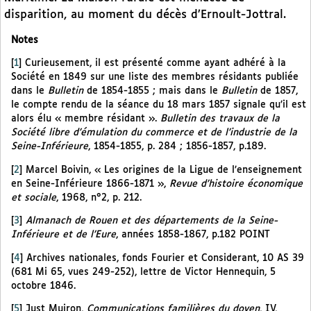
disparition, au moment du décès d’Ernoult-Jottral.
Notes
[
1
]
Curieusement, il est présenté comme ayant adhéré à la
Société en 1849 sur une liste des membres résidants publiée
dans le
Bulletin
de 1854-1855 ; mais dans le
Bulletin
de 1857,
le compte rendu de la séance du 18 mars 1857 signale qu’il est
alors élu « membre résidant ».
Bulletin des travaux de la
Société libre d’émulation du commerce et de l’industrie de la
Seine-Inférieure
, 1854-1855, p. 284 ; 1856-1857, p.189.
[
2
]
Marcel Boivin, « Les origines de la Ligue de l’enseignement
en Seine-Inférieure 1866-1871 »,
Revue d’histoire économique
et sociale
, 1968, n°2, p. 212.
[
3
]
Almanach de Rouen et des départements de la Seine-
Inférieure et de l’Eure
, années 1858-1867, p.182 POINT
[
4
]
Archives nationales, fonds Fourier et Considerant, 10 AS 39
(681 Mi 65, vues 249-252), lettre de Victor Hennequin, 5
octobre 1846.
[
5
]
Just Muiron,
Communications familières du doyen
, IV,