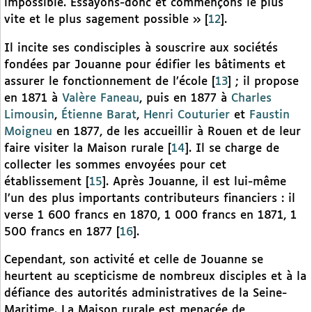
impossible. Essayons-donc et commençons le plus
vite et le plus sagement possible »
[
12
]
.
Il incite ses condisciples à souscrire aux sociétés
fondées par Jouanne pour édifier les bâtiments et
assurer le fonctionnement de l’école
[
13
]
; il propose
en 1871 à
Valère Faneau
, puis en 1877 à
Charles
Limousin
,
Étienne Barat
,
Henri Couturier
et
Faustin
Moigneu
en 1877, de les accueillir à Rouen et de leur
faire visiter la Maison rurale
[
14
]
. Il se charge de
collecter les sommes envoyées pour cet
établissement
[
15
]
. Après Jouanne, il est lui-même
l’un des plus importants contributeurs financiers : il
verse 1 600 francs en 1870, 1 000 francs en 1871, 1
500 francs en 1877
[
16
]
.
Cependant, son activité et celle de Jouanne se
heurtent au scepticisme de nombreux disciples et à la
défiance des autorités administratives de la Seine-
Maritime. La Maison rurale est menacée de