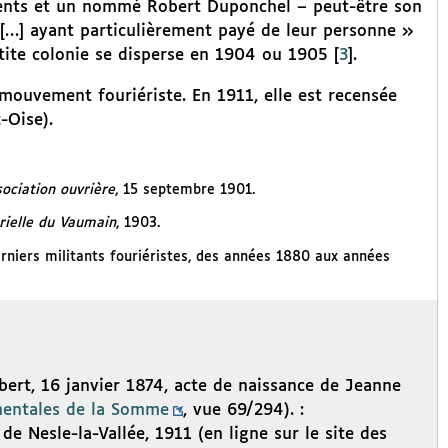
arents et un nommé Robert Duponchel – peut-être son
 […] ayant particulièrement payé de leur personne »
etite colonie se disperse en 1904 ou 1905
[
3
]
.
 mouvement fouriériste. En 1911, elle est recensée
-Oise).
sociation ouvrière
, 15 septembre 1901.
trielle du Vaumain
, 1903.
rniers militants fouriéristes, des années 1880 aux années
bert, 16 janvier 1874, acte de naissance de Jeanne
mentales de la Somme
, vue 69/294). :
e Nesle-la-Vallée, 1911 (en ligne sur le site des