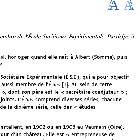
mbre de l’École Sociétaire Expérimentale. Participe à
el
, horloger quand elle naît à Albert (Somme), puis
s.
ociétaire Expérimentale (É.S.E.), qui a pour objectif
t aussi membre de l’É.S.E.
[
1
]
. Au sein de cette
e », dont son père est le « secrétaire coadjuteur » ;
joints. L’É.S.E. comprend diverses séries, chacune
de la dixième série, celle des « études
s’installent, en 1902 ou en 1903 au Vaumain (Oise),
utour d’un château. Elle est « entrepreneuse de