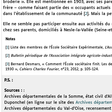
broderie ». Elle est mentionnée en 1903, avec ses p
frère – comme faisant partie des « occupants actuels
dans l’établissement de la communauté
[
2
]
. Mais la p
Elle ne semble pas participer ensuite aux activités du
chez ses parents, domiciliés à Nesle-la-Vallée (Seine-et
Notes
[
1
]
Liste des membres de l’École Sociétaire Expérimentale,
L’As
[
2
]
Bulletin périodique de l’Association intégrale agricole-indus
[
3
]
Bernard Desmars, « Comment l’École sociétaire finit. Les de
1930 »,
Cahiers Charles Fourier
, n°23, 2012, p. 105-124.
P.S. :
Sources :
:
Archives départementales de la Somme, état civil d’Al
Duponchel (en ligne sur le site des
Archives départe
Archives départementales du Val-d’Oise, recensement d