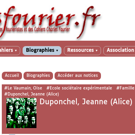
ahiers
Biographies
Ressources
Associatio
▼
▼
▼
Accueil
Biographies
Accéder aux notices
#Le Vaumain, Oise
#Ecole sociétaire expérimentale
#Famille
#Duponchel, Jeanne (Alice)
Duponchel, Jeanne (Alice)