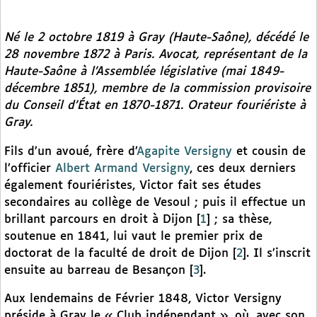
Né le 2 octobre 1819 à Gray (Haute-Saône), décédé le
28 novembre 1872 à Paris. Avocat, représentant de la
Haute-Saône à l’Assemblée législative (mai 1849-
décembre 1851), membre de la commission provisoire
du Conseil d’État en 1870-1871. Orateur fouriériste à
Gray.
Fils d’un avoué, frère d’
Agapite Versigny
et cousin de
l’officier
Albert Armand Versigny
, ces deux derniers
également fouriéristes, Victor fait ses études
secondaires au collège de Vesoul ; puis il effectue un
brillant parcours en droit à Dijon
[
1
]
; sa thèse,
soutenue en 1841, lui vaut le premier prix de
doctorat de la faculté de droit de Dijon
[
2
]
. Il s’inscrit
ensuite au barreau de Besançon
[
3
]
.
Aux lendemains de Février 1848, Victor Versigny
préside à Gray le « Club indépendant », où, avec son