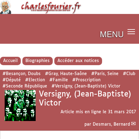
MENU
Accueil
Biographies
Accéder aux notices
#Besançon, Doubs
#Gray, Haute-Saône
#Paris, Seine
#Club
#Député
#Election
#Famille
#Proscription
#Seconde République
#Versigny, (Jean-Baptiste) Victor
Versigny, (Jean-Baptiste)
Victor
Article mis en ligne le
31 mars 2017
par
Desmars, Bernard