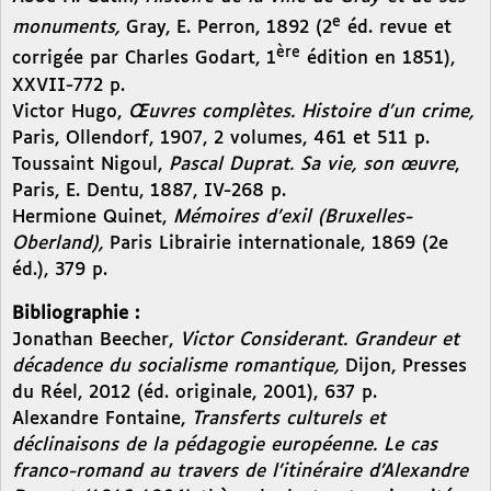
e
monuments,
Gray, E. Perron, 1892 (2
éd. revue et
ère
corrigée par Charles Godart, 1
édition en 1851),
XXVII-772 p.
Victor Hugo,
Œuvres complètes. Histoire d’un crime,
Paris, Ollendorf, 1907, 2 volumes, 461 et 511 p.
Toussaint Nigoul,
Pascal Duprat. Sa vie, son œuvre
,
Paris, E. Dentu, 1887, IV-268 p.
Hermione Quinet,
Mémoires d’exil (Bruxelles-
Oberland),
Paris Librairie internationale, 1869 (2e
éd.), 379 p.
Bibliographie :
Jonathan Beecher,
Victor Considerant. Grandeur et
décadence du socialisme romantique,
Dijon, Presses
du Réel, 2012 (éd. originale, 2001), 637 p.
Alexandre Fontaine,
Transferts culturels et
déclinaisons de la pédagogie européenne. Le cas
franco-romand au travers de l’itinéraire d’Alexandre