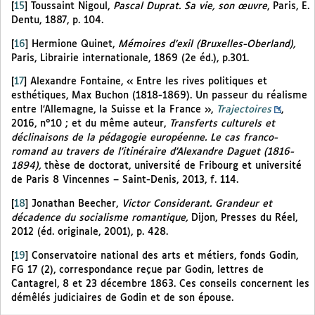
[
15
]
Toussaint Nigoul,
Pascal Duprat. Sa vie, son œuvre
, Paris, E.
Dentu, 1887, p. 104.
[
16
]
Hermione Quinet,
Mémoires d’exil (Bruxelles-Oberland),
Paris, Librairie internationale, 1869 (2e éd.), p.301.
[
17
]
Alexandre Fontaine, « Entre les rives politiques et
esthétiques, Max Buchon (1818-1869). Un passeur du réalisme
entre l’Allemagne, la Suisse et la France »,
Trajectoires
,
2016, n°10 ; et du même auteur,
Transferts culturels et
déclinaisons de la pédagogie européenne. Le cas franco-
romand au travers de l’itinéraire d’Alexandre Daguet (1816-
1894),
thèse de doctorat, université de Fribourg et université
de Paris 8 Vincennes – Saint-Denis, 2013, f. 114.
[
18
]
Jonathan Beecher,
Victor Considerant. Grandeur et
décadence du socialisme romantique,
Dijon, Presses du Réel,
2012 (éd. originale, 2001), p. 428.
[
19
]
Conservatoire national des arts et métiers, fonds Godin,
FG 17 (2), correspondance reçue par Godin, lettres de
Cantagrel, 8 et 23 décembre 1863. Ces conseils concernent les
démêlés judiciaires de Godin et de son épouse.