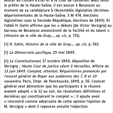
avocat au Conseil d’État et à la Cour de cassation. Mais selon
le préfet de la Haute-Saône, il est avocat à Besançon au
moment de sa candidature à l’Assemblée législative (Archives
départementales de la Haute-Saône, 3 M 474, élections
législatives sous la Seconde République, élections de 1849). Et
l’abbé H. Gatin affirme que les « débuts [de Victor Versigny] au
barreau de Besançon annoncèrent de la facilité et du talent »
(
Histoire de la ville de Gray…, op. cit.
, p. 731).
[
4
]
H. Gatin,
Histoire de la ville de Gray…, op. cit.
, p. 561.
[
5
]
La Démocratie pacifique,
29 mai 1849.
[
6
]
Le Constitutionnel
, 17 octobre 1849, déposition de
Versigny ;
Haute Cour de justice séant à Versailles. Affaire du
13 juin 1849. Complot, attentat. Réquisitoires prononcés par
l’avocat général de Royer aux audiences des 7, 8 et 10
novembre,
Paris, Impr. de Panckoucke, 1849, p. 56. L’avocat
général veut démontrer que les participants à la réunion
avaient adopté « le 12 au soir, les résolutions définitives et
dernières qui constituèrent le complot » ; il ajoute avoir
« rencontré comme adversaire de cette opinion l’opinion de
M. Versigny » dont il repousse ensuite l’objection.