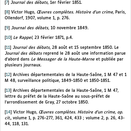
[
7
]
Journal des débats,
1er février 1851.
[
8
]
Victor Hugo,
Œuvres complètes. Histoire d’un crime,
Paris,
Ollendorf, 1907, volume 1, p. 276.
[
9
]
Journal des débats
, 10 novembre 1849.
[
10
]
Le Rappel
, 23 février 1871, p.4.
[
11
]
Journal des débats
, 28 août et 15 septembre 1850. Le
Journal des débats
reprend le 28 août une information parue
d’abord dans
Le Messager de la Haute-Marne
et publiée par
plusieurs journaux.
[
12
]
Archives départementales de la Haute-Saône, 1 M 47 et 1
M 48, surveillance politique, 1849-1850 et 1850-1851.
[
13
]
Archives départementales de la Haute-Saône, 1 M 47,
lettre du préfet de la Haute-Saône au sous-préfet de
l’arrondissement de Gray, 27 octobre 1850.
[
14
]
Victor Hugo,
Œuvres complètes. Histoire d’un crime, op.
cit.,
volume 1, p. 276-277, 361, 424, 433 ; volume 2, p. 26, 43-
44, 118, 131.