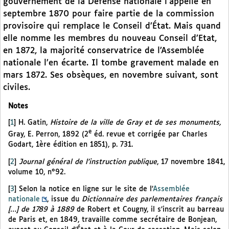
gouvernement de la Défense nationale l’appelle en
septembre 1870 pour faire partie de la commission
provisoire qui remplace le Conseil d’État. Mais quand
elle nomme les membres du nouveau Conseil d’Etat,
en 1872, la majorité conservatrice de l’Assemblée
nationale l’en écarte. Il tombe gravement malade en
mars 1872. Ses obsèques, en novembre suivant, sont
civiles.
Notes
[
1
]
H. Gatin,
Histoire de la ville de Gray et de ses monuments,
e
Gray, E. Perron, 1892 (2
éd. revue et corrigée par Charles
Godart, 1ère édition en 1851), p. 731.
[
2
]
Journal général de l’instruction publique
, 17 novembre 1841,
volume 10, n°92.
[
3
]
Selon la notice en ligne sur le site de l’
Assemblée
nationale
, issue du
Dictionnaire des parlementaires français
[…] de 1789 à 1889
de Robert et Cougny, il s’inscrit au barreau
de Paris et, en 1849, travaille comme secrétaire de Bonjean,