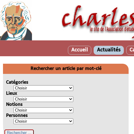
Accueil
Actualités
C
Rechercher un article par mot-clé
Catégories
Lieux
Notions
Personnes