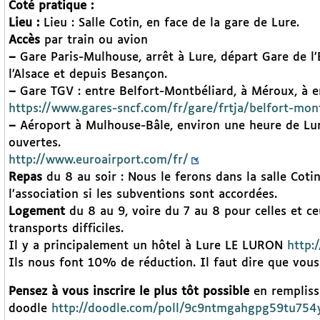
Coté pratique :
Lieu :
Lieu : Salle Cotin, en face de la gare de Lure.
Accès
par train ou avion
–
Gare Paris-Mulhouse, arrêt à Lure, départ Gare de l’
l’Alsace et depuis Besançon.
–
Gare TGV : entre Belfort-Montbéliard, à Méroux, à 
https://www.gares-sncf.com/fr/gare/frtja/belfort-mon
–
Aéroport à Mulhouse-Bâle, environ une heure de Lure 
ouvertes.
http://www.euroairport.com/fr/
Repas
du 8 au soir : Nous le ferons dans la salle Cotin
l’association si les subventions sont accordées.
Logement
du 8 au 9, voire du 7 au 8 pour celles et ce
transports difficiles.
Il y a principalement un hôtel à Lure LE LURON
http:
Ils nous font 10% de réduction. Il faut dire que vous
Pensez à vous inscrire le plus tôt possible
en rempliss
doodle
http://doodle.com/poll/9c9ntmgahgpg59tu75