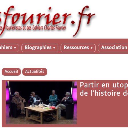
ahiers
Biographies
Ressources
Associatio
▼
▼
▼
Accueil
Actualités
Partir en uto
de l’histoire 