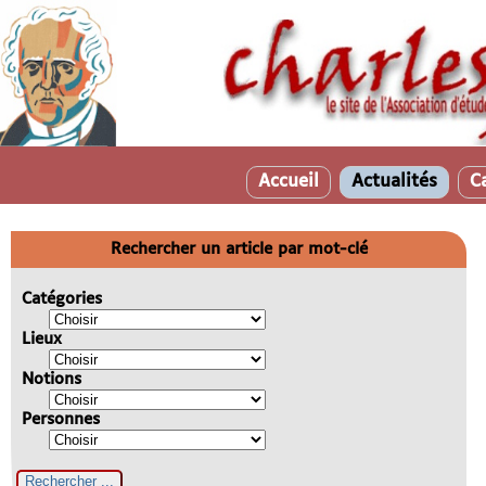
Accueil
Actualités
C
Rechercher un article par mot-clé
Catégories
Lieux
Notions
Personnes