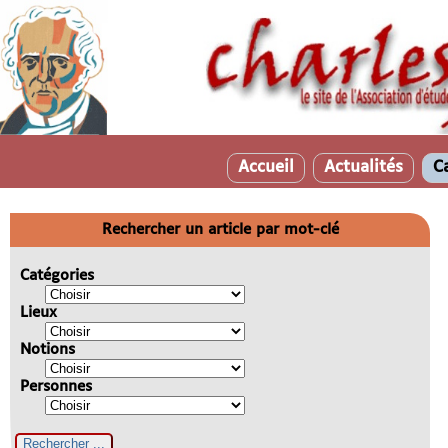
Accueil
Actualités
C
Rechercher un article par mot-clé
Catégories
Lieux
Notions
Personnes