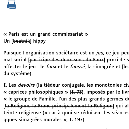
« Paris est un grand commissariat »
Un [
beatnik
] hippy
Puisque l’organisation sociétaire est un
jeu
, ce jeu pe
mal social [
participe des deux sens du Faux
] procède 
affecter le jeu : le
faux
et le
faussé
, la simagrée et [
le
du système).
I. Les
devoirs
(la tiédeur conjugale, les monotonies civ
« caprices philosophiques » (
I. 73
), imposés par le livr
« le groupe de Famille, l’un des plus grands germes d
[
la Religion, la Franc principalement la Religion
] qui a
teinte religieuse (« car à quoi se réduisent les séan
qques simagrées morales », I. 197).