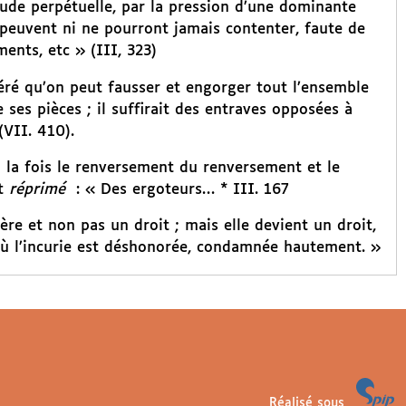
tude perpétuelle, par la pression d’une dominante
 peuvent ni ne pourront jamais contenter, faute de
ents, etc » (III, 323)
éré qu’on peut fausser et engorger tout l’ensemble
ses pièces ; il suffirait des entraves opposées à
(VII. 410).
 à la fois le renversement du renversement et le
st
réprimé
: « Des ergoteurs… * III. 167
ère et non pas un droit ; mais elle devient un droit,
, où l’incurie est déshonorée, condamnée hautement. »
Réalisé sous