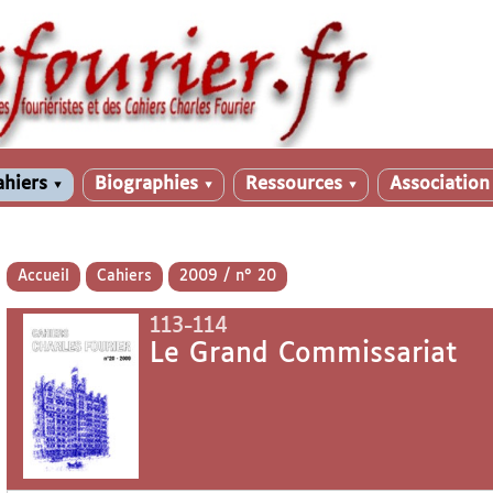
ahiers
Biographies
Ressources
Associatio
▼
▼
▼
Accueil
Cahiers
2009 / n° 20
113-114
Le Grand Commissariat