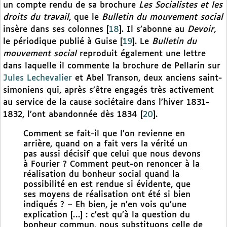
un compte rendu de sa brochure
Les Socialistes et les
droits du travail,
que le
Bulletin du mouvement social
insère dans ses colonnes
[
18
]
. Il s’abonne au
Devoir,
le périodique
publié à Guise
[
19
]
. Le
Bulletin du
mouvement social
reproduit également une lettre
dans laquelle il commente la brochure de Pellarin sur
Jules Lechevalier
et Abel Transon, deux anciens saint-
simoniens qui, après s’être engagés très activement
au service de la cause sociétaire dans l’hiver 1831-
1832, l’ont abandonnée dès 1834
[
20
]
.
Comment se fait-il que l’on revienne en
arrière, quand on a fait vers la vérité un
pas aussi décisif que celui que nous devons
à Fourier ? Comment peut-on renoncer à la
réalisation du bonheur social quand la
possibilité en est rendue si évidente, que
ses moyens de réalisation ont été si bien
indiqués ? – Eh bien, je n’en vois qu’une
explication […] : c’est qu’à la question du
bonheur commun, nous substituons celle de