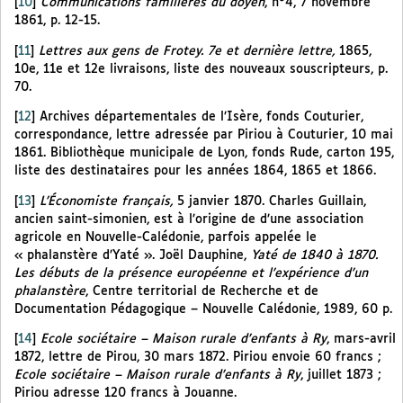
[
10
]
Communications familières du doyen
, n°4, 7 novembre
1861, p. 12-15.
[
11
]
Lettres aux gens de Frotey. 7e et dernière lettre,
1865,
10e, 11e et 12e livraisons, liste des nouveaux souscripteurs, p.
70.
[
12
]
Archives départementales de l’Isère, fonds Couturier,
correspondance, lettre adressée par Piriou à Couturier, 10 mai
1861. Bibliothèque municipale de Lyon, fonds Rude, carton 195,
liste des destinataires pour les années 1864, 1865 et 1866.
[
13
]
L’Économiste français,
5 janvier 1870. Charles Guillain,
ancien saint-simonien, est à l’origine de d’une association
agricole en Nouvelle-Calédonie, parfois appelée le
« phalanstère d’Yaté ». Joël Dauphine,
Yaté de 1840 à 1870.
Les débuts de la présence européenne et l’expérience d’un
phalanstère
, Centre territorial de Recherche et de
Documentation Pédagogique – Nouvelle Calédonie, 1989, 60 p.
[
14
]
Ecole sociétaire – Maison rurale d’enfants à Ry
, mars-avril
1872, lettre de Pirou, 30 mars 1872. Piriou envoie 60 francs ;
Ecole sociétaire – Maison rurale d’enfants à Ry
, juillet 1873 ;
Piriou adresse 120 francs à Jouanne.