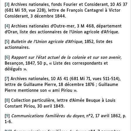
[
3
]
Archives nationales, fonds Fourier et Considerant, 10 AS 37
(681 Mi 59, vue 228), lettre de François Cantagrel à Victor
Considerant, 3 décembre 1844.
[
4
]
Archives nationales d’Outre-mer, 3 M 468, département
d’Oran, liste des actionnaires de l’Union agricole d’Afrique.
[
5
]
Bulletin de l’Union agricole d’Afrique
, 1852, liste des
actionnaires.
[
6
]
Rapport sur l’état actuel de la colonie et sur son avenir,
Besançon, 1847, 50 p., « Liste des correspondants et
délégués ».
[
7
]
Archives nationales, 10 AS 41 (681 Mi 71, vues 511-514),
lettre de Guillaume Pierre, 18 décembre 1876 ; Guillaume
Pierre mentionne son « ami Piriou ».
[
8
]
Collection particulière, lettre d’Aimée Beuque à Louis
Constant Piriou, 30 avril 1849.
[
9
]
Communications familières du doyen,
n°2, 17 avril 1862, p.
1-6.