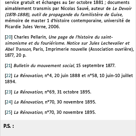
service gratuit et échanges au 1er octobre 1881 ; documents
aimablement transmis par Nicolas Sauvé, auteur de
Le Devoir
(1878-1888), outil de propagande du familistère de Guise,
mémoire de master 1 d’histoire contemporaine, université de
Picardie Jules Verne, 2006.
[
20
]
Charles Pellarin,
Une page de l’histoire du saint-
simonisme et du fouriérisme. Notice sur Jules Lechevalier et
Abel Transon
, Paris, Imprimerie nouvelle (Association ouvrière),
1877, 20 p.
[
21
]
Bulletin du mouvement social
, 15 septembre 1877.
[
22
]
La Rénovation,
n°4,
20 juin 1888 et n°58, 10 juin-10 juillet
1894.
[
23
]
La Rénovation,
n°69, 31 octobre 1895.
[
24
]
La Rénovation,
n°70, 30 novembre 1895.
[
25
]
La Rénovation,
n°70, 30 novembre 1895.
P.S. :