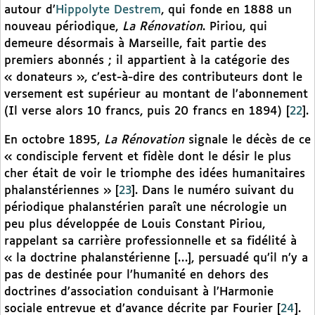
autour d’
Hippolyte Destrem
, qui fonde en 1888 un
nouveau périodique,
La Rénovation
. Piriou, qui
demeure désormais à Marseille, fait partie des
premiers abonnés ; il appartient à la catégorie des
« donateurs », c’est-à-dire des contributeurs dont le
versement est supérieur au montant de l’abonnement
(Il verse alors 10 francs, puis 20 francs en 1894)
[
22
]
.
En octobre 1895,
La Rénovation
signale le décès de ce
« condisciple fervent et fidèle dont le désir le plus
cher était de voir le triomphe des idées humanitaires
phalanstériennes »
[
23
]
. Dans le numéro suivant du
périodique phalanstérien paraît une nécrologie un
peu plus développée de Louis Constant Piriou,
rappelant sa carrière professionnelle et sa fidélité à
« la doctrine phalanstérienne […], persuadé qu’il n’y a
pas de destinée pour l’humanité en dehors des
doctrines d’association conduisant à l’Harmonie
sociale entrevue et d’avance décrite par Fourier
[
24
]
.