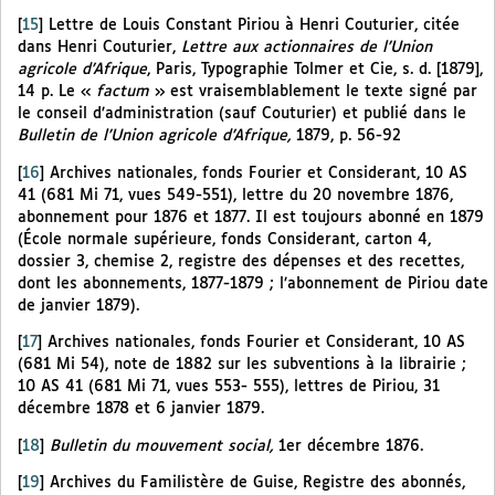
[
15
]
Lettre de Louis Constant Piriou à Henri Couturier, citée
dans Henri Couturier,
Lettre aux actionnaires de l’Union
agricole d’Afrique
, Paris, Typographie Tolmer et Cie, s. d. [1879],
14 p. Le «
factum
» est vraisemblablement le texte signé par
le conseil d’administration (sauf Couturier) et publié dans le
Bulletin de l’Union agricole d’Afrique,
1879, p. 56-92
[
16
]
Archives nationales, fonds Fourier et Considerant, 10 AS
41 (681 Mi 71, vues 549-551), lettre du 20 novembre 1876,
abonnement pour 1876 et 1877. Il est toujours abonné en 1879
(École normale supérieure, fonds Considerant, carton 4,
dossier 3, chemise 2, registre des dépenses et des recettes,
dont les abonnements, 1877-1879 ; l’abonnement de Piriou date
de janvier 1879).
[
17
]
Archives nationales, fonds Fourier et Considerant, 10 AS
(681 Mi 54), note de 1882 sur les subventions à la librairie ;
10 AS 41 (681 Mi 71, vues 553- 555), lettres de Piriou, 31
décembre 1878 et 6 janvier 1879.
[
18
]
Bulletin du mouvement social,
1er décembre 1876.
[
19
]
Archives du Familistère de Guise, Registre des abonnés,