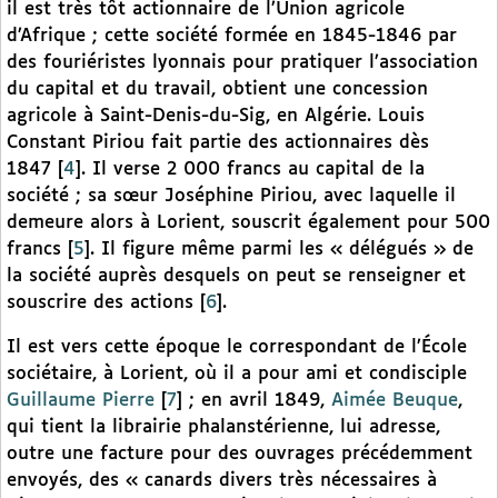
il est très tôt actionnaire de l’Union agricole
d’Afrique ; cette société formée en 1845-1846 par
des fouriéristes lyonnais pour pratiquer l’association
du capital et du travail, obtient une concession
agricole à Saint-Denis-du-Sig, en Algérie. Louis
Constant Piriou fait partie des actionnaires dès
1847
[
4
]
. Il verse 2 000 francs au capital de la
société ; sa sœur Joséphine Piriou, avec laquelle il
demeure alors à Lorient, souscrit également pour 500
francs
[
5
]
. Il figure même parmi les « délégués » de
la société auprès desquels on peut se renseigner et
souscrire des actions
[
6
]
.
Il est vers cette époque le correspondant de l’École
sociétaire, à Lorient, où il a pour ami et condisciple
Guillaume Pierre
[
7
]
; en avril 1849,
Aimée Beuque
,
qui tient la librairie phalanstérienne, lui adresse,
outre une facture pour des ouvrages précédemment
envoyés, des « canards divers très nécessaires à