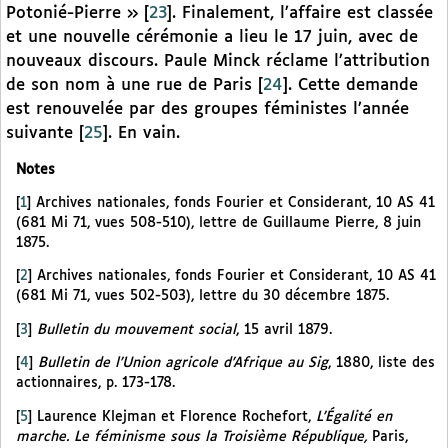
Potonié-Pierre »
[
23
]
. Finalement, l’affaire est classée
et une nouvelle cérémonie a lieu le 17 juin, avec de
nouveaux discours. Paule Minck réclame l’attribution
de son nom à une rue de Paris
[
24
]
. Cette demande
est renouvelée par des groupes féministes l’année
suivante
[
25
]
. En vain.
Notes
[
1
]
Archives nationales, fonds Fourier et Considerant, 10 AS 41
(681 Mi 71, vues 508-510), lettre de Guillaume Pierre, 8 juin
1875.
[
2
]
Archives nationales, fonds Fourier et Considerant, 10 AS 41
(681 Mi 71, vues 502-503), lettre du 30 décembre 1875.
[
3
]
Bulletin du mouvement social
, 15 avril 1879.
[
4
]
Bulletin de l’Union agricole d’Afrique au Sig
, 1880, liste des
actionnaires, p. 173-178.
[
5
]
Laurence Klejman et Florence Rochefort,
L’Égalité en
marche. Le féminisme sous la Troisième République,
Paris,