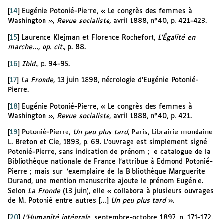
[
14
]
Eugénie Potonié-Pierre, « Le congrès des femmes à
Washington »,
Revue socialiste
, avril 1888, n°40, p. 421-423.
[
15
]
Laurence Klejman et Florence Rochefort,
L’Égalité en
marche…, op. cit.
, p. 88.
[
16
]
Ibid.,
p. 94-95.
[
17
]
La Fronde,
13 juin 1898, nécrologie d’Eugénie Potonié-
Pierre.
[
18
]
Eugénie Potonié-Pierre, « Le congrès des femmes à
Washington »,
Revue socialiste
, avril 1888, n°40, p. 421.
[
19
]
Potonié-Pierre,
Un peu plus tard
, Paris, Librairie mondaine
L. Breton et Cie, 1893, p. 69. L’ouvrage est simplement signé
Potonié-Pierre, sans indication de prénom ; le catalogue de la
Bibliothèque nationale de France l’attribue à Edmond Potonié-
Pierre ; mais sur l’exemplaire de la Bibliothèque Marguerite
Durand, une mention manuscrite ajoute le prénom Eugénie.
Selon
La Fronde
(13 juin), elle « collabora à plusieurs ouvrages
de M. Potonié entre autres […]
Un peu plus tard
».
[
20
]
L’Humanité intégrale
, septembre-octobre 1897, p. 171-172.