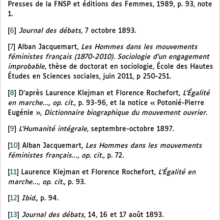
Presses de la FNSP et éditions des Femmes, 1989, p. 93, note
1.
[
6
]
Journal des débats,
7 octobre 1893.
[
7
]
Alban Jacquemart,
Les Hommes dans les mouvements
féministes français (1870-2010). Sociologie d’un engagement
improbable
, thèse de doctorat en sociologie, École des Hautes
Études en Sciences sociales, juin 2011, p 250-251.
[
8
]
D’après Laurence Klejman et Florence Rochefort,
L’Égalité
en marche…, op. cit.
, p. 93-96, et la notice « Potonié-Pierre
Eugénie »,
Dictionnaire biographique du mouvement ouvrier.
[
9
]
L’Humanité intégrale
, septembre-octobre 1897.
[
10
]
Alban Jacquemart,
Les Hommes dans les mouvements
féministes français…, op. cit.
, p. 72.
[
11
]
Laurence Klejman et Florence Rochefort,
L’Égalité en
marche…, op. cit.
, p. 93.
[
12
]
Ibid.,
p. 94.
[
13
]
Journal des débats,
14, 16 et 17 août 1893.