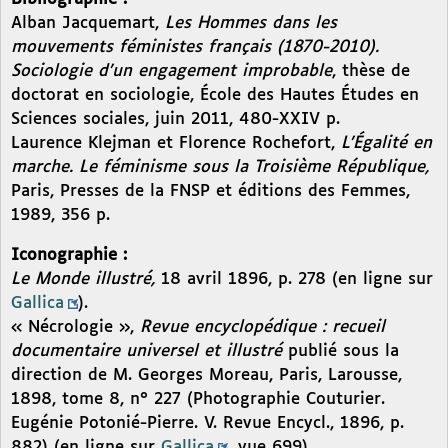
Alban Jacquemart,
Les Hommes dans les
mouvements féministes français (1870-2010).
Sociologie d’un engagement improbable
, thèse de
doctorat en sociologie, École des Hautes Études en
Sciences sociales, juin 2011, 480-XXIV p.
Laurence Klejman et Florence Rochefort,
L’Égalité en
marche. Le féminisme sous la Troisième République,
Paris, Presses de la FNSP et éditions des Femmes,
1989, 356 p.
Iconographie :
Le Monde illustré,
18 avril 1896, p. 278 (en ligne sur
Gallica
).
« Nécrologie »,
Revue encyclopédique : recueil
documentaire universel et illustré
publié sous la
direction de M. Georges Moreau, Paris, Larousse,
1898, tome 8, n° 227 (Photographie Couturier.
Eugénie Potonié-Pierre. V. Revue Encycl., 1896, p.
882) (en ligne sur
Gallica
, vue 699).