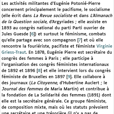
Les activités militantes d’Eugénie Potonié-Pierre
concernent principalement le pacifisme, le socialisme
(elle écrit dans
La Revue socialiste
et dans
L’Almanach
de la Question sociale,
d’Argyriades ; elle assiste en
1893 au congrès national du parti Parti ouvrier de
Jules Guesde
[
6
]
) et surtout le féminisme, combats
qu’elle partage avec son compagnon
[
7
]
et où elle
rencontre la fouriériste, pacifiste et féministe
Virginie
Griess-Traut
. En 1878, Eugénie Pierre est secrétaire du
congrès des femmes à Paris ; elle participe à
l’organisation des congrès féministes internationaux
de 1892 et 1896
[
8
]
et elle intervient lors du congrès
féministe de Bruxelles en 1897
[
9
]
. Elle collabore à
des journaux (
La Citoyenne,
d’Hubertine Auclert ; le
Journal des femmes
de Maria Martin) et contribue à
la fondation de La Solidarité des femmes (1891) dont
elle est la secrétaire générale. Ce groupe féministe,
de composition mixte, mais où les statuts prévoient
une secrétaire et une trésorière (il n’y a pas de