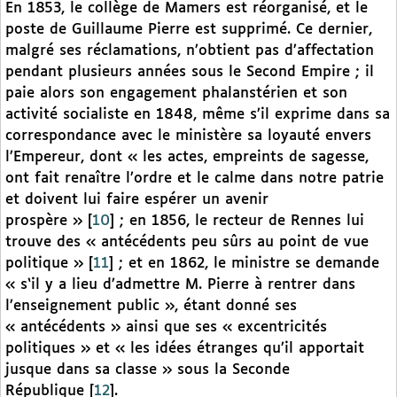
En 1853, le collège de Mamers est réorganisé, et le
poste de Guillaume Pierre est supprimé. Ce dernier,
malgré ses réclamations, n’obtient pas d’affectation
pendant plusieurs années sous le Second Empire ; il
paie alors son engagement phalanstérien et son
activité socialiste en 1848, même s’il exprime dans sa
correspondance avec le ministère sa loyauté envers
l’Empereur, dont « les actes, empreints de sagesse,
ont fait renaître l’ordre et le calme dans notre patrie
et doivent lui faire espérer un avenir
prospère »
[
10
]
; en 1856, le recteur de Rennes lui
trouve des « antécédents peu sûrs au point de vue
politique »
[
11
]
; et en 1862, le ministre se demande
« s‘il y a lieu d’admettre M. Pierre à rentrer dans
l’enseignement public », étant donné ses
« antécédents » ainsi que ses « excentricités
politiques » et « les idées étranges qu’il apportait
jusque dans sa classe » sous la Seconde
République
[
12
]
.