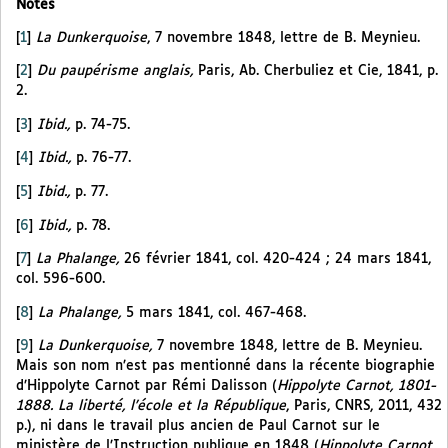
Notes
[
1
]
La Dunkerquoise
, 7 novembre 1848, lettre de B. Meynieu.
[
2
]
Du paupérisme anglais,
Paris, Ab. Cherbuliez et Cie, 1841, p.
2.
[
3
]
Ibid.,
p. 74-75.
[
4
]
Ibid.,
p. 76-77.
[
5
]
Ibid.,
p. 77.
[
6
]
Ibid.,
p. 78.
[
7
]
La Phalange,
26 février 1841, col. 420-424 ; 24 mars 1841,
col. 596-600.
[
8
]
La Phalange,
5 mars 1841, col. 467-468.
[
9
]
La Dunkerquoise,
7 novembre 1848, lettre de B. Meynieu.
Mais son nom n’est pas mentionné dans la récente biographie
d’Hippolyte Carnot par Rémi Dalisson (
Hippolyte Carnot, 1801-
1888. La liberté, l’école et la République
, Paris, CNRS, 2011, 432
p.), ni dans le travail plus ancien de Paul Carnot sur le
ministère de l’Instruction publique en 1848 (
Hippolyte Carnot