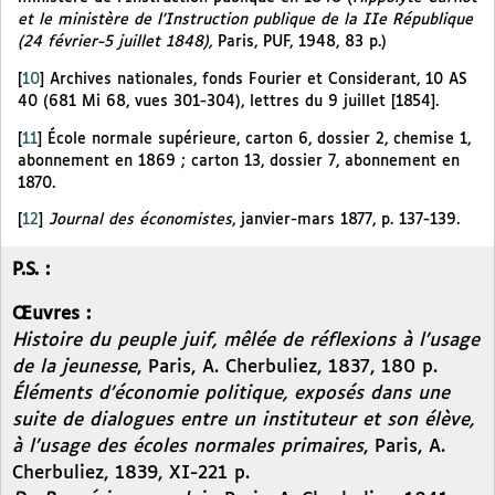
et le ministère de l’Instruction publique de la IIe République
(24 février-5 juillet 1848),
Paris, PUF, 1948, 83 p.)
[
10
]
Archives nationales, fonds Fourier et Considerant, 10 AS
40 (681 Mi 68, vues 301-304), lettres du 9 juillet [1854].
[
11
]
École normale supérieure, carton 6, dossier 2, chemise 1,
abonnement en 1869 ; carton 13, dossier 7, abonnement en
1870.
[
12
]
Journal des économistes
, janvier-mars 1877, p. 137-139.
P.S. :
Œuvres :
Histoire du peuple juif, mêlée de réflexions à l’usage
de la jeunesse
, Paris, A. Cherbuliez, 1837, 180 p.
Éléments d’économie politique, exposés dans une
suite de dialogues entre un instituteur et son élève,
à l’usage des écoles normales primaires
, Paris, A.
Cherbuliez, 1839, XI-221 p.