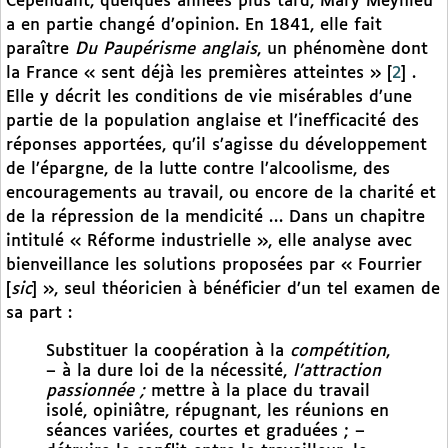
Cependant, quelques années plus tard, Mary Meynieu
a en partie changé d’opinion. En 1841, elle fait
paraître
Du Paupérisme anglais
, un phénomène dont
la France « sent déjà les premières atteintes »
[
2
]
.
Elle y décrit les conditions de vie misérables d’une
partie de la population anglaise et l’inefficacité des
réponses apportées, qu’il s’agisse du développement
de l’épargne, de la lutte contre l’alcoolisme, des
encouragements au travail, ou encore de la charité et
de la répression de la mendicité … Dans un chapitre
intitulé « Réforme industrielle », elle analyse avec
bienveillance les solutions proposées par « Fourrier
[
sic
] », seul théoricien à bénéficier d’un tel examen de
sa part :
Substituer la coopération à la
compétition
,
– à la dure loi de la nécessité,
l’attraction
passionnée ;
mettre à la place du travail
isolé, opiniâtre, répugnant, les réunions en
séances variées, courtes et graduées ; –