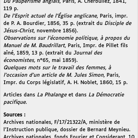
Du Paupérisme anglais
, Paris, A. Cherbuliez, 1841,
119 p.
De l’Esprit actuel de l’Église anglicane
, Paris, impr.
de P. A. Bourdier, 1856, 35 p. (extrait du
Disciple de
Jésus-Christ
, novembre 1856).
Observations sur l’économie politique, à propos du
Manuel de M. Baudrillart
, Paris, Impr. de Pillet fils
aîné, 1859, 13 p. (extrait du
Journal des
économistes,
n°65, mai 1859).
Quelques mots sur le travail des femmes, à
l’occasion d’un article de M. Jules Simon
, Paris,
Impr. du Corps législatif, A. H. Noblet, 1860, 15 p.
Articles dans
La Phalange
et dans
La Démocratie
pacifique.
Sources :
Archives nationales, F/17/21322/A, ministère de
l’Instruction publique, dossier de Bernard Meynieu.
Archives nationales, fonds Fourier et Considerant, 10