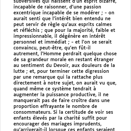
subversives qui naissent d’un esprit bizarre,
incapable de raisonner, d’une passion
excentrique incapable de se modérer ; - on
aurait senti que l’intérêt bien entendu ne
peut servir de règle qu’aux esprits calmes
et réfléchis ; que pour la majorité, faible et
impressionnable, il dégénère en intérêt
personnel et immédiat ; - et l’on se serait
convaincu, peut-être, qu’en fût-il
autrement, l’Homme perdrait quelque chose
de sa grandeur morale en restant étranger
au sentiment du Devoir, aux douleurs de la
lutte ; et, pour terminer cette digression
par une remarque qui la rattache plus
directement à notre sujet, on aurait vu que,
quand même ce système tendrait à
augmenter la puissance productive, il ne
manquerait pas de faire croître dans une
proportion effrayante le nombre de
consommateurs. Si la certitude de voir ses
enfants élevés par la charité suffit pour
encourager des mariages imprudents,
qu’arriverait-il lorsque ces enfants seraient