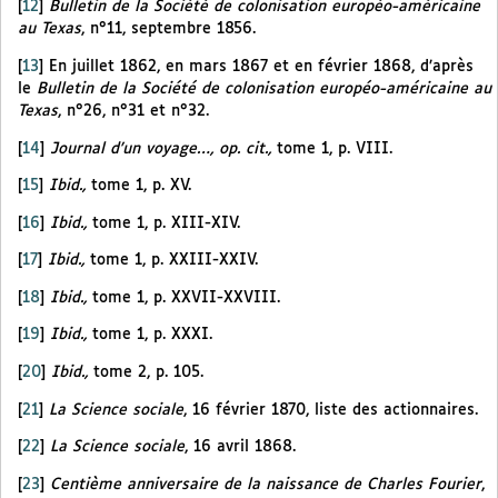
[
12
]
Bulletin de la Société de colonisation européo-américaine
au Texas
, n°11, septembre 1856.
[
13
]
En juillet 1862, en mars 1867 et en février 1868, d’après
le
Bulletin de la Société de colonisation européo-américaine au
Texas
, n°26, n°31 et n°32.
[
14
]
Journal d’un voyage…, op. cit.,
tome 1, p. VIII.
[
15
]
Ibid.,
tome 1, p. XV.
[
16
]
Ibid.,
tome 1, p. XIII-XIV.
[
17
]
Ibid.,
tome 1, p. XXIII-XXIV.
[
18
]
Ibid.,
tome 1, p. XXVII-XXVIII.
[
19
]
Ibid.,
tome 1, p. XXXI.
[
20
]
Ibid.,
tome 2, p. 105.
[
21
]
La Science sociale
, 16 février 1870, liste des actionnaires.
[
22
]
La Science sociale
, 16 avril 1868.
[
23
]
Centième anniversaire de la naissance de Charles Fourier
,