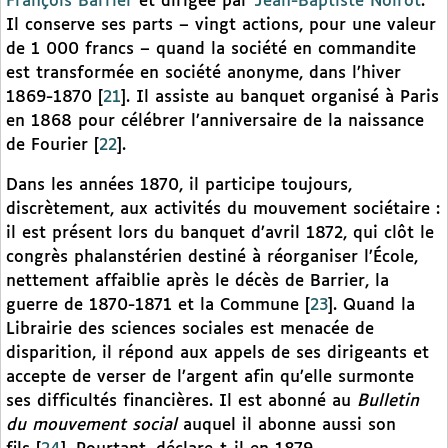
François Barrier
et dirigée par
Jean-Baptiste Noirot
.
Il conserve ses parts – vingt actions, pour une valeur
de 1 000 francs – quand la société en commandite
est transformée en société anonyme, dans l’hiver
1869-1870
[
21
]
. Il assiste au banquet organisé à Paris
en 1868 pour célébrer l’anniversaire de la naissance
de Fourier
[
22
]
.
Dans les années 1870, il participe toujours,
discrètement, aux activités du mouvement sociétaire :
il est présent lors du banquet d’avril 1872, qui clôt le
congrès phalanstérien destiné à réorganiser l’École,
nettement affaiblie après le décès de Barrier, la
guerre de 1870-1871 et la Commune
[
23
]
. Quand la
Librairie des sciences sociales est menacée de
disparition, il répond aux appels de ses dirigeants et
accepte de verser de l’argent afin qu’elle surmonte
ses difficultés financières. Il est abonné au
Bulletin
du mouvement social
auquel il abonne aussi son