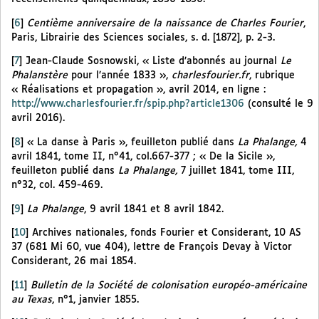
[
6
]
Centième anniversaire de la naissance de Charles Fourier
,
Paris, Librairie des Sciences sociales, s. d. [1872], p. 2-3.
[
7
]
Jean-Claude Sosnowski, « Liste d’abonnés au journal
Le
Phalanstère
pour l’année 1833 »,
charlesfourier.fr
, rubrique
« Réalisations et propagation », avril 2014, en ligne :
http://www.charlesfourier.fr/spip.php?article1306
(consulté le 9
avril 2016).
[
8
]
« La danse à Paris », feuilleton publié dans
La Phalange,
4
avril 1841, tome II, n°41, col.667-377 ; « De la Sicile »,
feuilleton publié dans
La Phalange,
7 juillet 1841, tome III,
n°32, col. 459-469.
[
9
]
La Phalange
, 9 avril 1841 et 8 avril 1842.
[
10
]
Archives nationales, fonds Fourier et Considerant, 10 AS
37 (681 Mi 60, vue 404), lettre de François Devay à Victor
Considerant, 26 mai 1854.
[
11
]
Bulletin de la Société de colonisation européo-américaine
au Texas
, n°1, janvier 1855.