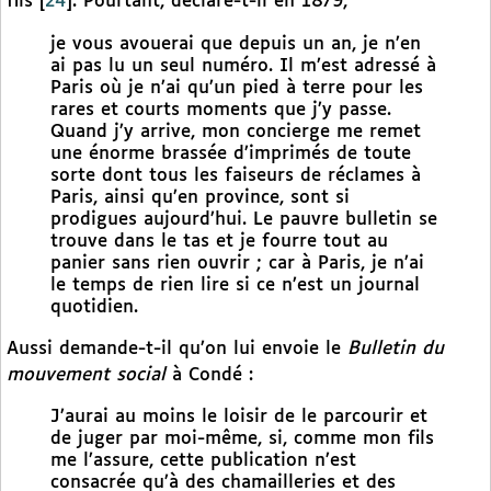
fils
[
24
]
. Pourtant, déclare-t-il en 1879,
je vous avouerai que depuis un an, je n’en
ai pas lu un seul numéro. Il m’est adressé à
Paris où je n’ai qu’un pied à terre pour les
rares et courts moments que j’y passe.
Quand j’y arrive, mon concierge me remet
une énorme brassée d’imprimés de toute
sorte dont tous les faiseurs de réclames à
Paris, ainsi qu’en province, sont si
prodigues aujourd’hui. Le pauvre bulletin se
trouve dans le tas et je fourre tout au
panier sans rien ouvrir ; car à Paris, je n’ai
le temps de rien lire si ce n’est un journal
quotidien.
Aussi demande-t-il qu’on lui envoie le
Bulletin du
mouvement social
à Condé :
J’aurai au moins le loisir de le parcourir et
de juger par moi-même, si, comme mon fils
me l’assure, cette publication n’est
consacrée qu’à des chamailleries et des