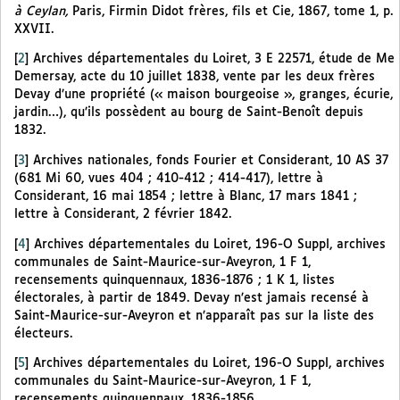
à Ceylan,
Paris, Firmin Didot frères, fils et Cie, 1867, tome 1, p.
XXVII.
[
2
]
Archives départementales du Loiret, 3 E 22571, étude de Me
Demersay, acte du 10 juillet 1838, vente par les deux frères
Devay d’une propriété (« maison bourgeoise », granges, écurie,
jardin…), qu’ils possèdent au bourg de Saint-Benoît depuis
1832.
[
3
]
Archives nationales, fonds Fourier et Considerant, 10 AS 37
(681 Mi 60, vues 404 ; 410-412 ; 414-417), lettre à
Considerant, 16 mai 1854 ; lettre à Blanc, 17 mars 1841 ;
lettre à Considerant, 2 février 1842.
[
4
]
Archives départementales du Loiret, 196-O Suppl, archives
communales de Saint-Maurice-sur-Aveyron, 1 F 1,
recensements quinquennaux, 1836-1876 ; 1 K 1, listes
électorales, à partir de 1849. Devay n’est jamais recensé à
Saint-Maurice-sur-Aveyron et n’apparaît pas sur la liste des
électeurs.
[
5
]
Archives départementales du Loiret, 196-O Suppl, archives
communales du Saint-Maurice-sur-Aveyron, 1 F 1,
recensements quinquennaux, 1836-1856.