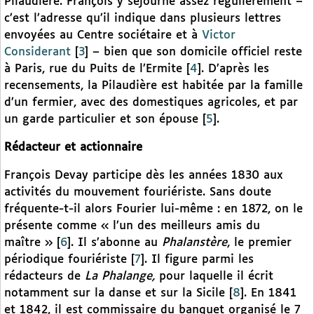
Pilaudière. François y séjourne assez régulièrement –
c’est l’adresse qu’il indique dans plusieurs lettres
envoyées au Centre sociétaire et à
Victor
Considerant
[
3
]
– bien que son domicile officiel reste
à Paris, rue du Puits de l’Ermite
[
4
]
. D’après les
recensements, la Pilaudière est habitée par la famille
d’un fermier, avec des domestiques agricoles, et par
un garde particulier et son épouse
[
5
]
.
Rédacteur et actionnaire
François Devay participe dès les années 1830 aux
activités du mouvement fouriériste. Sans doute
fréquente-t-il alors Fourier lui-même : en 1872, on le
présente comme « l’un des meilleurs amis du
maître »
[
6
]
. Il s’abonne au
Phalanstère
, le premier
périodique fouriériste
[
7
]
. Il figure parmi les
rédacteurs de
La Phalange,
pour laquelle il écrit
notamment sur la danse et sur la Sicile
[
8
]
. En 1841
et 1842, il est commissaire du banquet organisé le 7