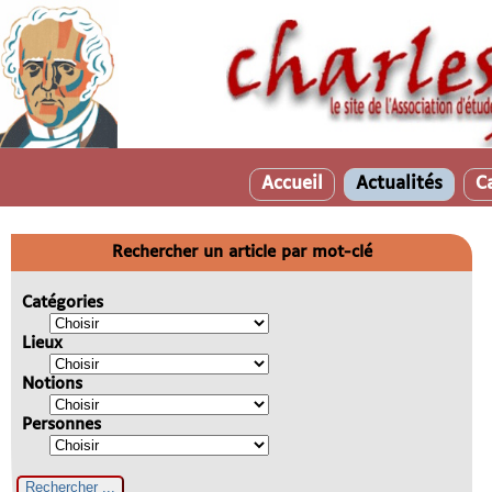
Accueil
Actualités
C
Rechercher un article par mot-clé
Catégories
Lieux
Notions
Personnes