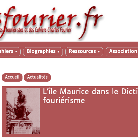
ahiers
Biographies
Ressources
Associatio
▼
▼
▼
Accueil
Actualités
L’île Maurice dans le Dic
fouriérisme