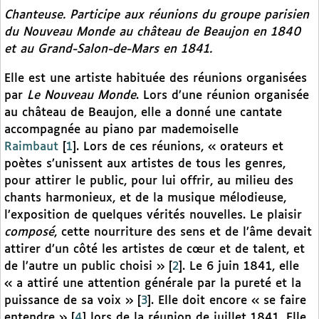
Chanteuse. Participe aux réunions du groupe parisien
du
Nouveau Monde
au château de Beaujon en 1840
et au Grand-Salon-de-Mars en 1841.
Elle est une artiste habituée des réunions organisées
par
Le Nouveau Monde
. Lors d’une réunion organisée
au château de Beaujon, elle a donné une cantate
accompagnée au piano par mademoiselle
Raimbaut
[
1
]
. Lors de ces réunions, « orateurs et
poètes s’unissent aux artistes de tous les genres,
pour attirer le public, pour lui offrir, au milieu des
chants harmonieux, et de la musique mélodieuse,
l’exposition de quelques vérités nouvelles. Le plaisir
composé
, cette nourriture des sens et de l’âme devait
attirer d’un côté les artistes de cœur et de talent, et
de l’autre un public choisi »
[
2
]
. Le 6 juin 1841, elle
« a attiré une attention générale par la pureté et la
puissance de sa voix »
[
3
]
. Elle doit encore « se faire
entendre »
[
4
]
lors de la réunion de juillet 1841. Elle