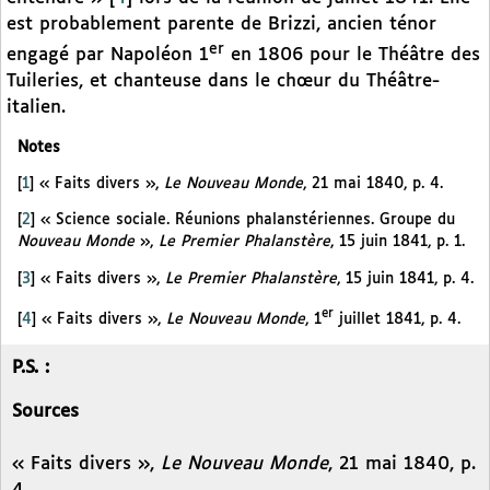
est probablement parente de Brizzi, ancien ténor
er
engagé par Napoléon 1
en 1806 pour le Théâtre des
Tuileries, et chanteuse dans le chœur du Théâtre-
italien.
Notes
[
1
]
« Faits divers »,
Le Nouveau Monde
, 21 mai 1840, p. 4.
[
2
]
« Science sociale. Réunions phalanstériennes. Groupe du
Nouveau Monde
»,
Le Premier Phalanstère
, 15 juin 1841, p. 1.
[
3
]
« Faits divers »,
Le Premier Phalanstère
, 15 juin 1841, p. 4.
er
[
4
]
« Faits divers »,
Le Nouveau Monde
, 1
juillet 1841, p. 4.
P.S. :
Sources
« Faits divers »,
Le Nouveau Monde
, 21 mai 1840, p.