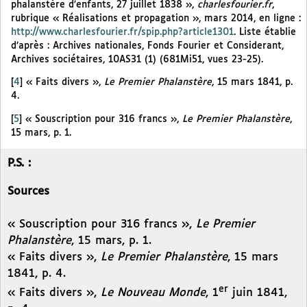
phalanstère d’enfants, 27 juillet 1838 »,
charlesfourier.fr
,
rubrique « Réalisations et propagation », mars 2014, en ligne :
http://www.charlesfourier.fr/spip.php?article1301
. Liste établie
d’après : Archives nationales, Fonds Fourier et Considerant,
Archives sociétaires, 10AS31 (1) (681Mi51, vues 23-25).
[
4
]
« Faits divers »,
Le Premier Phalanstère
, 15 mars 1841, p.
4.
[
5
]
« Souscription pour 316 francs »,
Le Premier Phalanstère
,
15 mars, p. 1.
P.S. :
Sources
« Souscription pour 316 francs »,
Le Premier
Phalanstère
, 15 mars, p. 1.
« Faits divers »,
Le Premier Phalanstère
, 15 mars
1841, p. 4.
er
« Faits divers »,
Le Nouveau Monde
, 1
juin 1841,