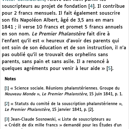
souscripteurs au projet de fondation
[
4
]
. Il contribue
pour 2 francs mensuels. Il fait également souscrire
son fils Napoléon Albert, âgé de 3,5 ans en mars
1841 ; il verse 10 francs et promet 5 francs annuels
en son nom.
Le Premier Phalanstère
fait dire à
l’enfant qu’il est « heureux d’avoir des parents qui
ont soin de son éducation et de son instruction, il n’a
pas oublié qu’il se trouvait des orphelins sans
parents, sans pain et sans asile. Il a renoncé à
quelques agréments pour venir à leur aide »
[
5
]
.
Notes
[
1
]
« Science sociale. Réunions phalanstériennes. Groupe du
Nouveau Monde
»,
Le Premier Phalanstère
, 15 juin 1841, p. 1.
[
2
]
« Statuts du comité de la souscription phalanstérienne »,
Le Premier Phalanstère
, 15 janvier 1841, p. [2].
[
3
]
Jean-Claude Sosnowski, « Liste de souscripteurs au
« Crédit de dix mille francs » demandé pour les Études d’un