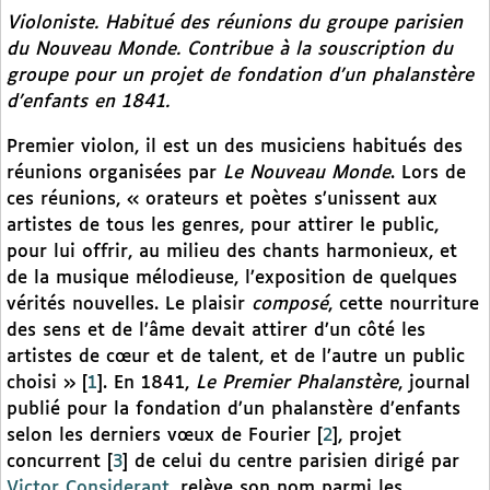
Violoniste. Habitué des réunions du groupe parisien
du
Nouveau Monde
. Contribue à la souscription du
groupe pour un projet de fondation d’un phalanstère
d’enfants en 1841.
Premier violon, il est un des musiciens habitués des
réunions organisées par
Le Nouveau Monde
. Lors de
ces réunions, « orateurs et poètes s’unissent aux
artistes de tous les genres, pour attirer le public,
pour lui offrir, au milieu des chants harmonieux, et
de la musique mélodieuse, l’exposition de quelques
vérités nouvelles. Le plaisir
composé
, cette nourriture
des sens et de l’âme devait attirer d’un côté les
artistes de cœur et de talent, et de l’autre un public
choisi »
[
1
]
. En 1841,
Le Premier Phalanstère
, journal
publié pour la fondation d’un phalanstère d’enfants
selon les derniers vœux de Fourier
[
2
]
, projet
concurrent
[
3
]
de celui du centre parisien dirigé par
Victor Considerant
, relève son nom parmi les