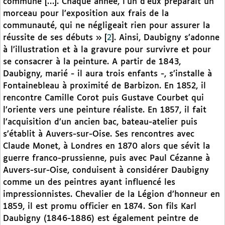
commune […]. Chaque année, l’un d’eux préparait un
morceau pour l’exposition aux frais de la
communauté, qui ne négligeait rien pour assurer la
réussite de ses débuts »
[
2
]
. Ainsi, Daubigny s’adonne
à l’illustration et à la gravure pour survivre et pour
se consacrer à la peinture. A partir de 1843,
Daubigny, marié - il aura trois enfants -, s’installe à
Fontainebleau à proximité de Barbizon. En 1852, il
rencontre Camille Corot puis Gustave Courbet qui
l’oriente vers une peinture réaliste. En 1857, il fait
l’acquisition d’un ancien bac, bateau-atelier puis
s’établit à Auvers-sur-Oise. Ses rencontres avec
Claude Monet, à Londres en 1870 alors que sévit la
guerre franco-prussienne, puis avec Paul Cézanne à
Auvers-sur-Oise, conduisent à considérer Daubigny
comme un des peintres ayant influencé les
impressionnistes. Chevalier de la Légion d’honneur en
1859, il est promu officier en 1874. Son fils Karl
Daubigny (1846-1886) est également peintre de