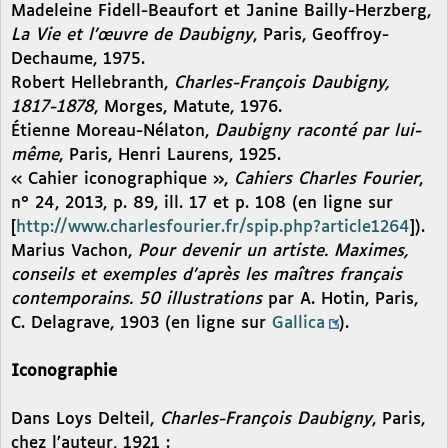
Madeleine Fidell-Beaufort et Janine Bailly-Herzberg,
La Vie et l’œuvre de Daubigny
, Paris, Geoffroy-
Dechaume, 1975.
Robert Hellebranth,
Charles-François Daubigny,
1817-1878
, Morges, Matute, 1976.
Étienne Moreau-Nélaton,
Daubigny raconté par lui-
même
, Paris, Henri Laurens, 1925.
« Cahier iconographique »,
Cahiers Charles Fourier
,
n° 24, 2013, p. 89, ill. 17 et p. 108 (en ligne sur
[
http://www.charlesfourier.fr/spip.php?article1264
]).
Marius Vachon,
Pour devenir un artiste. Maximes,
conseils et exemples d’après les maîtres français
contemporains. 50 illustrations
par A. Hotin, Paris,
C. Delagrave, 1903 (en ligne sur
Gallica
).
Iconographie
Dans Loys Delteil,
Charles-François Daubigny
, Paris,
chez l’auteur, 1921 :