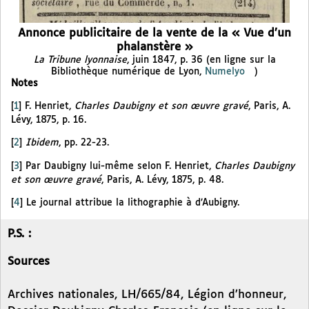
Annonce publicitaire de la vente de la « Vue d’un
phalanstère »
La Tribune lyonnaise
, juin 1847, p. 36 (en ligne sur la
Bibliothèque numérique de Lyon,
Numelyo
)
Notes
[
1
]
F. Henriet,
Charles Daubigny et son œuvre gravé
, Paris, A.
Lévy, 1875, p. 16.
[
2
]
Ibidem
, pp. 22-23.
[
3
]
Par Daubigny lui-même selon F. Henriet,
Charles Daubigny
et son œuvre gravé
, Paris, A. Lévy, 1875, p. 48.
[
4
]
Le journal attribue la lithographie à d’Aubigny.
P.S. :
Sources
Archives nationales, LH/665/84, Légion d’honneur,