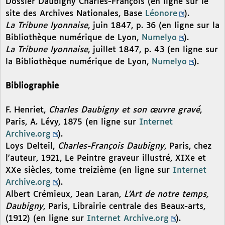
Dossier Daubigny Charles-François (en ligne sur le
site des Archives Nationales, Base
Léonore
).
La Tribune lyonnaise
, juin 1847, p. 36 (en ligne sur la
Bibliothèque numérique de Lyon,
Numelyo
).
La Tribune lyonnaise
, juillet 1847, p. 43 (en ligne sur
la Bibliothèque numérique de Lyon,
Numelyo
).
Bibliographie
F. Henriet,
Charles Daubigny et son œuvre gravé
,
Paris, A. Lévy, 1875 (en ligne sur
Internet
Archive.org
).
Loys Delteil,
Charles-François Daubigny
, Paris, chez
l’auteur, 1921, Le Peintre graveur illustré, XIXe et
XXe siècles, tome treizième (en ligne sur
Internet
Archive.org
).
Albert Crémieux, Jean Laran,
L’Art de notre temps,
Daubigny
, Paris, Librairie centrale des Beaux-arts,
(1912) (en ligne sur
Internet Archive.org
).