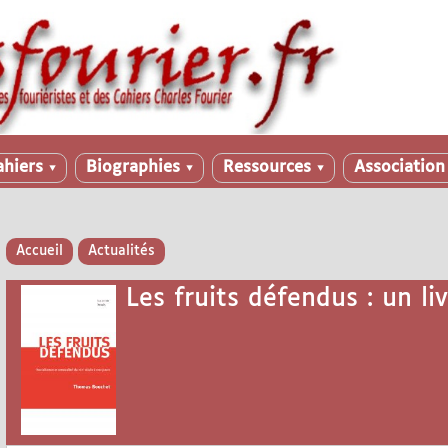
ahiers
Biographies
Ressources
Associatio
▼
▼
▼
Accueil
Actualités
Les fruits défendus : un l