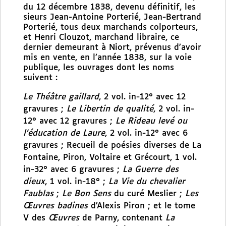
du 12 décembre 1838, devenu définitif, les
sieurs Jean-Antoine Porterié, Jean-Bertrand
Porterié, tous deux marchands colporteurs,
et Henri Clouzot, marchand libraire, ce
dernier demeurant à Niort, prévenus d’avoir
mis en vente, en l’année 1838, sur la voie
publique, les ouvrages dont les noms
suivent :
Le Théâtre gaillard
, 2 vol. in-12° avec 12
gravures ;
Le Libertin de qualité
, 2 vol. in-
12° avec 12 gravures ;
Le Rideau levé ou
l’éducation de Laure
, 2 vol. in-12° avec 6
gravures ; Recueil de poésies diverses de La
Fontaine, Piron, Voltaire et Grécourt, 1 vol.
in-32° avec 6 gravures ;
La Guerre des
dieux
, 1 vol. in-18° ;
La Vie du chevalier
Faublas
;
Le Bon Sens
du curé Meslier ;
Les
Œuvres badines
d’Alexis Piron ; et le tome
V des
Œuvres
de Parny, contenant
La