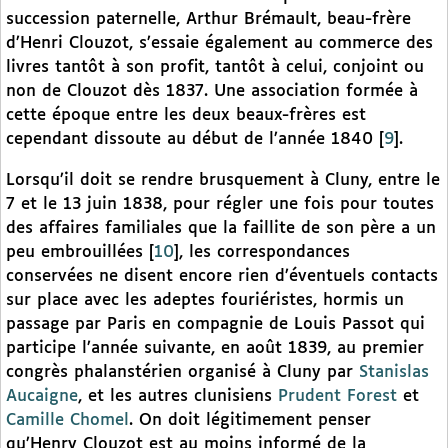
succession paternelle, Arthur Brémault, beau-frère
d’Henri Clouzot, s’essaie également au commerce des
livres tantôt à son profit, tantôt à celui, conjoint ou
non de Clouzot dès 1837. Une association formée à
cette époque entre les deux beaux-frères est
cependant dissoute au début de l’année 1840
[
9
]
.
Lorsqu’il doit se rendre brusquement à Cluny, entre le
7 et le 13 juin 1838, pour régler une fois pour toutes
des affaires familiales que la faillite de son père a un
peu embrouillées
[
10
]
, les correspondances
conservées ne disent encore rien d’éventuels contacts
sur place avec les adeptes fouriéristes, hormis un
passage par Paris en compagnie de Louis Passot qui
participe l’année suivante, en août 1839, au premier
congrès phalanstérien organisé à Cluny par
Stanislas
Aucaigne
, et les autres clunisiens
Prudent Forest
et
Camille Chomel
. On doit légitimement penser
qu’Henry Clouzot est au moins informé de la