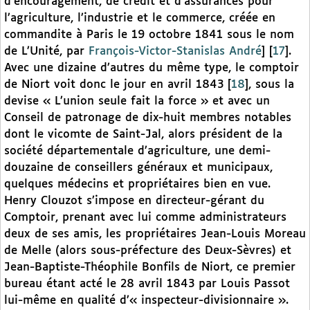
d’encouragement, de crédit et d’assurances pour
l’agriculture, l’industrie et le commerce, créée en
commandite à Paris le 19 octobre 1841 sous le nom
de L’Unité, par
François-Victor-Stanislas André
]
[
17
]
.
Avec une dizaine d’autres du même type, le comptoir
de Niort voit donc le jour en avril 1843
[
18
]
,
sous la
devise « L’union seule fait la force » et avec un
Conseil de patronage de dix-huit membres notables
dont le vicomte de Saint-Jal, alors président de la
société départementale d’agriculture, une demi-
douzaine de conseillers généraux et municipaux,
quelques médecins et propriétaires bien en vue.
Henry Clouzot s’impose en directeur-gérant du
Comptoir, prenant avec lui comme administrateurs
deux de ses amis, les propriétaires Jean-Louis Moreau
de Melle (alors sous-préfecture des Deux-Sèvres) et
Jean-Baptiste-Théophile Bonfils de Niort, ce premier
bureau étant acté le 28 avril 1843 par Louis Passot
lui-même en qualité d’« inspecteur-divisionnaire ».