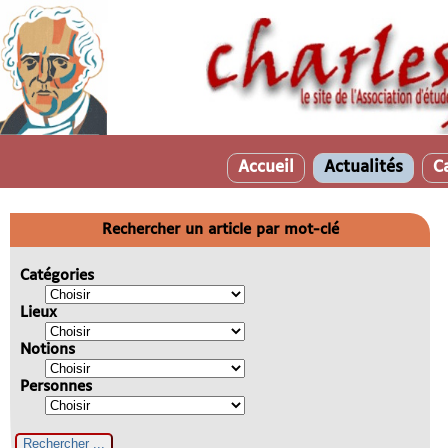
Accueil
Actualités
C
Rechercher un article par mot-clé
Catégories
Lieux
Notions
Personnes