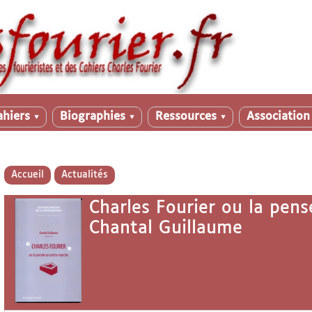
ahiers
Biographies
Ressources
Associatio
▼
▼
▼
Accueil
Actualités
Charles Fourier ou la pens
Chantal Guillaume