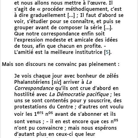
et nous allons nous mettre à l’œuvre. Il
s’agit de « procéder méthodiquement, c’est
à dire graduellement […] ; Il faut d’abord se
voir, s’étudier pour se connaître, et puis se
grouper avant de composer la série […].
Que notre correspondance enfin soit
l’expression modeste et amicale des idées
de tous, afin que chacun en profite. -
L’amitié est la meilleure institutrice
[
5
]
.
Mais son discours ne convainc pas pleinement :
Je vois chaque jour avec bonheur de zélés
Phalanstériens [
sic
] arriver à
La
Correspondance
qu’ils ont crue d’abord en
hostilité avec
La Démocratie pacifique
; les
uns se sont contentés pour y souscrire, des
protestations du Centre ; d’autres ont voulu
ers
os
voir les 1
n
avant de s’abonner et ils
os
sont venus ; - il en est encore que ces n
n’ont pu convaincre ; mais nous espérons
d’autant plus en ceux-ci que leur