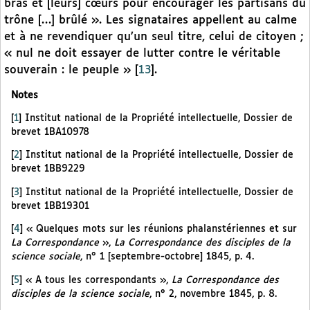
bras et [leurs] cœurs pour encourager les partisans du
trône […] brûlé ». Les signataires appellent au calme
et à ne revendiquer qu’un seul titre, celui de citoyen ;
« nul ne doit essayer de lutter contre le véritable
souverain : le peuple »
[
13
]
.
Notes
[
1
]
Institut national de la Propriété intellectuelle, Dossier de
brevet 1BA10978
[
2
]
Institut national de la Propriété intellectuelle, Dossier de
brevet 1BB9229
[
3
]
Institut national de la Propriété intellectuelle, Dossier de
brevet 1BB19301
[
4
]
« Quelques mots sur les réunions phalanstériennes et sur
La Correspondance
»,
La Correspondance des disciples de la
science sociale
, n° 1 [septembre-octobre] 1845, p. 4.
[
5
]
« A tous les correspondants »,
La Correspondance des
disciples de la science sociale
, n° 2, novembre 1845, p. 8.