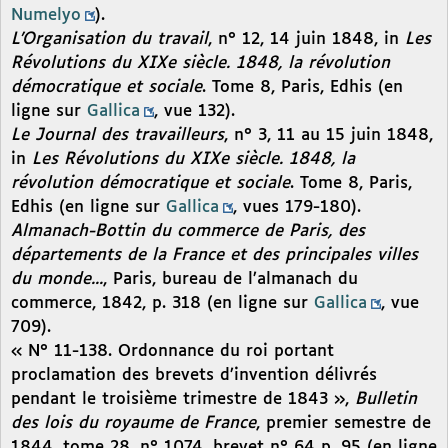
Numelyo
).
L’Organisation du travail
, n° 12, 14 juin 1848, in
Les
Révolutions du XIXe siècle. 1848, la révolution
démocratique et sociale
. Tome 8, Paris, Edhis (en
ligne sur
Gallica
, vue 132).
Le Journal des travailleurs
, n° 3, 11 au 15 juin 1848,
in
Les Révolutions du XIXe siècle. 1848, la
révolution démocratique et sociale
. Tome 8, Paris,
Edhis (en ligne sur
Gallica
, vues 179-180).
Almanach-Bottin du commerce de Paris, des
départements de la France et des principales villes
du monde...
, Paris, bureau de l’almanach du
commerce, 1842, p. 318 (en ligne sur
Gallica
, vue
709).
« N° 11-138. Ordonnance du roi portant
proclamation des brevets d’invention délivrés
pendant le troisième trimestre de 1843 »,
Bulletin
des lois du royaume de France
, premier semestre de
1844, tome 28, n° 1074, brevet n° 64 p. 95 (en ligne