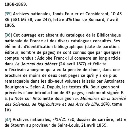
1868-1869.
[
35
]
Archives nationales, fonds Fourier et Considerant, 10 AS
36 (681 Mi 58, vue 247), lettre d’Arthur de Bonnard, 7 avril
1865.
[
36
]
Cet ouvrage est absent du catalogue de la Bibliothèque
nationale de France et des divers catalogues consultés. Ses
éléments d’identification bibliographique (date de parution,
éditeur, nombre de pages) ne sont connus que par quelques
compte rendus : Adolphe Franck lui consacre un long article
dans
Le Journal des débats
(24 avril 1877) et félicite
« l’écrivain anonyme qui a eu la pensée de réunir, dans une
brochure de moins de deux cent pages ce qu’il y a de plus
remarquable dans les dix-neuf volumes laissés par Antoinette
Bourignon ». Selon A. Dupuis, les textes d’A. Bourignon sont
précédés d’une introduction de 43 pages, seulement signée E.
S. (« Note sur Antoinette Bourignon »,
Mémoires de la Société
des Sciences, de l’Agriculture et des Arts de Lille,
1878, tome
IV.)
[
37
]
Archives nationales, F/17/21 750, dossier de carrière, lettre
de Stourm au proviseur de Saint-Louis, 21 avril 1869.