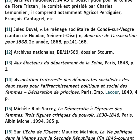
[
10
]
Archives nationales, 14 AS 8, souscription pour la tombe
de Flora Tristan ; le comité est présidé par Charles
Lemonnier ; il comprend notamment Agricol Perdiguier,
François Cantagrel, etc.
[
11
]
Jules Duval, « Le ménage sociétaire de Condé-sur-Vesgre
(canton de Houdan, Seine-et-Oise) »,
Annuaire de l’association
pour 1868,
2e année, 1868, pp.141-168.
[
12
]
Archives nationales, BB/11/569, dossier Stourm.
[
13
]
Aux électeurs du département de la Seine
, Paris, 1848, p.
1.
[
14
]
Association fraternelle des démocrates socialistes des
deux sexes pour l’affranchissement politique et social des
femmes – Déclaration de principes
, Paris, Imp.
Lacour
, 1849, 4
p.
[
15
]
Michèle Riot-Sarcey,
La Démocratie à l’épreuve des
femmes. Trois figures critiques du pouvoir, 1830-1848,
Paris,
Albin Michel, 1994, 365 p.
[
16
]
Sur
L’Echo de l’Ouest
: Maurice Mathieu,
La Vie politique
dans la Vienne sous la Seconde République (fin 1846-courant