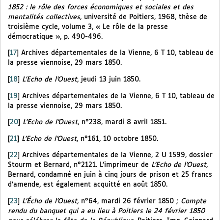
1852 : le rôle des forces économiques et sociales et des
mentalités collectives
, université de Poitiers, 1968, thèse de
troisième cycle, volume 3, « Le rôle de la presse
démocratique », p. 490-496.
[
17
]
Archives départementales de la Vienne, 6 T 10, tableau de
la presse viennoise, 29 mars 1850.
[
18
]
L’Echo de l’Ouest
, jeudi 13 juin 1850.
[
19
]
Archives départementales de la Vienne, 6 T 10, tableau de
la presse viennoise, 29 mars 1850.
[
20
]
L’Echo de l’Ouest
, n°238, mardi 8 avril 1851.
[
21
]
L’Echo de l’Ouest
, n°161, 10 octobre 1850.
[
22
]
Archives départementales de la Vienne, 2 U 1599, dossier
Stourm et Bernard, n°2121. L’imprimeur de
L’Echo de l’Ouest
,
Bernard, condamné en juin à cinq jours de prison et 25 francs
d’amende, est également acquitté en août 1850.
[
23
]
L’Écho de l’Ouest,
n°64, mardi 26 février 1850 ;
Compte
rendu du banquet qui a eu lieu à Poitiers le 24 février 1850