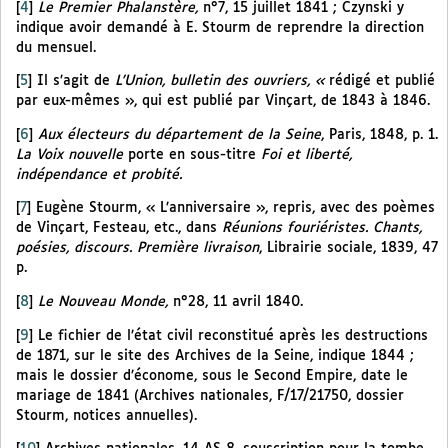
[
4
]
Le Premier Phalanstère,
n°7, 15 juillet 1841 ; Czynski y
indique avoir demandé à E. Stourm de reprendre la direction
du mensuel.
[
5
]
Il s’agit de
L’Union, bulletin des ouvriers, «
rédigé et publié
par eux-mêmes », qui est publié par Vinçart, de 1843 à 1846.
[
6
]
Aux électeurs du département de la Seine
, Paris, 1848, p. 1.
La Voix nouvelle
porte en sous-titre
Foi et liberté,
indépendance et probité.
[
7
]
Eugène Stourm, « L’anniversaire », repris, avec des poèmes
de Vinçart, Festeau, etc., dans
Réunions fouriéristes. Chants,
poésies, discours. Première livraison
, Librairie sociale, 1839, 47
p.
[
8
]
Le Nouveau Monde,
n°28, 11 avril 1840.
[
9
]
Le fichier de l’état civil reconstitué après les destructions
de 1871, sur le site des Archives de la Seine, indique 1844 ;
mais le dossier d’économe, sous le Second Empire, date le
mariage de 1841 (Archives nationales, F/17/21750, dossier
Stourm, notices annuelles).