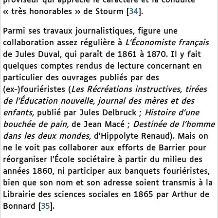
proviseur qui apprécie le caractère et la conduite
« très honorables » de Stourm
[
34
]
.
Parmi ses travaux journalistiques, figure une
collaboration assez régulière à
L’Économiste français
de Jules Duval, qui paraît de 1861 à 1870. Il y fait
quelques comptes rendus de lecture concernant en
particulier des ouvrages publiés par des
(ex-)fouriéristes (
Les Récréations instructives, tirées
de l’Éducation nouvelle, journal des mères et des
enfants,
publié par Jules Delbruck ;
Histoire d’une
bouchée de pain,
de Jean Macé ;
Destinée de l’homme
dans les deux mondes,
d’Hippolyte Renaud). Mais on
ne le voit pas collaborer aux efforts de Barrier pour
réorganiser l’École sociétaire à partir du milieu des
années 1860, ni participer aux banquets fouriéristes,
bien que son nom et son adresse soient transmis à la
Librairie des sciences sociales en 1865 par Arthur de
Bonnard
[
35
]
.