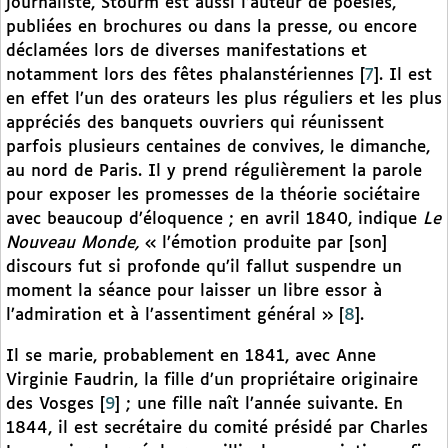
journaliste, Stourm est aussi l’auteur de poésies,
publiées en brochures ou dans la presse, ou encore
déclamées lors de diverses manifestations et
notamment lors des fêtes phalanstériennes
[
7
]
. Il est
en effet l’un des orateurs les plus réguliers et les plus
appréciés des banquets ouvriers qui réunissent
parfois plusieurs centaines de convives, le dimanche,
au nord de Paris. Il y prend régulièrement la parole
pour exposer les promesses de la théorie sociétaire
avec beaucoup d’éloquence ; en avril 1840, indique
Le
Nouveau Monde,
« l’émotion produite par [son]
discours fut si profonde qu’il fallut suspendre un
moment la séance pour laisser un libre essor à
l’admiration et à l’assentiment général »
[
8
]
.
Il se marie, probablement en 1841, avec Anne
Virginie Faudrin, la fille d’un propriétaire originaire
des Vosges
[
9
]
; une fille naît l’année suivante. En
1844, il est secrétaire du comité présidé par Charles