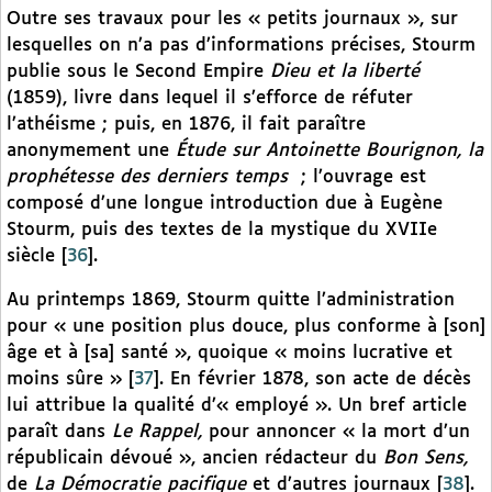
Outre ses travaux pour les « petits journaux », sur
lesquelles on n’a pas d’informations précises, Stourm
publie sous le Second Empire
Dieu et la liberté
(1859), livre dans lequel il s’efforce de réfuter
l’athéisme ; puis, en 1876, il fait paraître
anonymement une
Étude sur Antoinette Bourignon, la
prophétesse des derniers temps
; l’ouvrage est
composé d’une longue introduction due à Eugène
Stourm, puis des textes de la mystique du XVIIe
siècle
[
36
]
.
Au printemps 1869, Stourm quitte l’administration
pour « une position plus douce, plus conforme à [son]
âge et à [sa] santé », quoique « moins lucrative et
moins sûre »
[
37
]
. En février 1878, son acte de décès
lui attribue la qualité d’« employé ». Un bref article
paraît dans
Le Rappel,
pour annoncer « la mort d’un
républicain dévoué », ancien rédacteur du
Bon Sens,
de
La Démocratie pacifique
et d’autres journaux
[
38
]
.