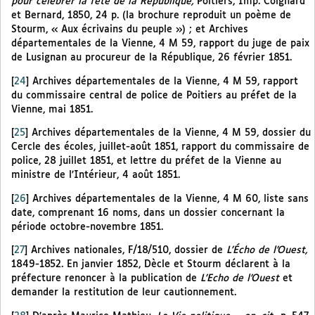
pour célébrer la fête de la République,
Poitiers, Imp. Coignard
et Bernard, 1850, 24 p. (la brochure reproduit un poème de
Stourm, « Aux écrivains du peuple ») ; et Archives
départementales de la Vienne, 4 M 59, rapport du juge de paix
de Lusignan au procureur de la République, 26 février 1851.
[
24
]
Archives départementales de la Vienne, 4 M 59, rapport
du commissaire central de police de Poitiers au préfet de la
Vienne, mai 1851.
[
25
]
Archives départementales de la Vienne, 4 M 59, dossier du
Cercle des écoles, juillet-août 1851, rapport du commissaire de
police, 28 juillet 1851, et lettre du préfet de la Vienne au
ministre de l’Intérieur, 4 août 1851.
[
26
]
Archives départementales de la Vienne, 4 M 60, liste sans
date, comprenant 16 noms, dans un dossier concernant la
période octobre-novembre 1851.
[
27
]
Archives nationales, F/18/510, dossier de
L’Écho de l’Ouest,
1849-1852. En janvier 1852, Dècle et Stourm déclarent à la
préfecture renoncer à la publication de
L’Echo de l’Ouest
et
demander la restitution de leur cautionnement.