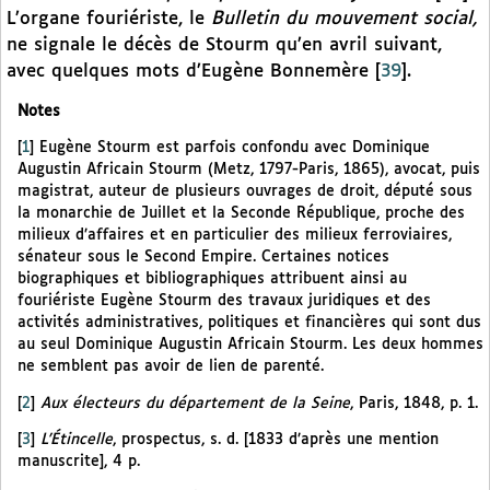
L’organe fouriériste, le
Bulletin du mouvement social,
ne signale le décès de Stourm qu’en avril suivant,
avec quelques mots d’Eugène Bonnemère
[
39
]
.
Notes
[
1
]
Eugène Stourm est parfois confondu avec Dominique
Augustin Africain Stourm (Metz, 1797-Paris, 1865), avocat, puis
magistrat, auteur de plusieurs ouvrages de droit, député sous
la monarchie de Juillet et la Seconde République, proche des
milieux d’affaires et en particulier des milieux ferroviaires,
sénateur sous le Second Empire. Certaines notices
biographiques et bibliographiques attribuent ainsi au
fouriériste Eugène Stourm des travaux juridiques et des
activités administratives, politiques et financières qui sont dus
au seul Dominique Augustin Africain Stourm. Les deux hommes
ne semblent pas avoir de lien de parenté.
[
2
]
Aux électeurs du département de la Seine
, Paris, 1848, p. 1.
[
3
]
L’Étincelle
, prospectus, s. d. [1833 d’après une mention
manuscrite], 4 p.