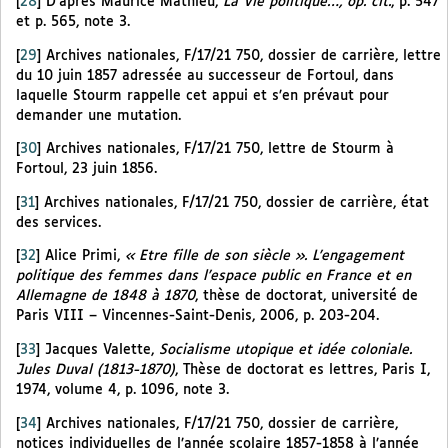
[
28
]
D’après Maurice Mathieu,
La Vie politique…, op. cit.
, p. 547
et p. 565, note 3.
[
29
]
Archives nationales, F/17/21 750, dossier de carrière, lettre
du 10 juin 1857 adressée au successeur de Fortoul, dans
laquelle Stourm rappelle cet appui et s’en prévaut pour
demander une mutation.
[
30
]
Archives nationales, F/17/21 750, lettre de Stourm à
Fortoul, 23 juin 1856.
[
31
]
Archives nationales, F/17/21 750, dossier de carrière, état
des services.
[
32
]
Alice Primi,
« Etre fille de son siècle ». L’engagement
politique des femmes dans l’espace public en France et en
Allemagne de 1848 à 1870
, thèse de doctorat, université de
Paris VIII – Vincennes-Saint-Denis, 2006, p. 203-204.
[
33
]
Jacques Valette,
Socialisme utopique et idée coloniale.
Jules Duval (1813-1870)
, Thèse de doctorat es lettres, Paris I,
1974, volume 4, p. 1096, note 3.
[
34
]
Archives nationales, F/17/21 750, dossier de carrière,
notices individuelles de l’année scolaire 1857-1858 à l’année