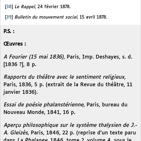
[
38
]
Le Rappel,
24 février 1878.
[
39
]
Bulletin du mouvement social,
15 avril 1878.
P.S. :
Œuvres :
A Fourier (15 mai 1836),
Paris, Imp. Deshayes, s. d.
[1836 ?], 8 p.
Rapports du théâtre avec le sentiment religieux
,
Paris, 1836, 5 p. (extrait de la Revue du théâtre, 11
janvier 1836).
Essai de poésie phalanstérienne
, Paris, bureau du
Nouveau Monde, 1841, 16 p.
Aperçu philosophique sur le système thalysien de J.-
A. Gleizès,
Paris, 1846, 22 p. (reprise d’un texte paru
dans
La Phalange,
1846, tome 2, volume 4, sous le