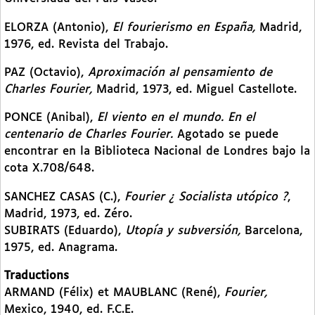
ELORZA (Antonio),
El fourierismo en España,
Madrid,
1976, ed. Revista del Trabajo.
PAZ (Octavio),
Aproximación al pensamiento de
Charles Fourier,
Madrid, 1973, ed. Miguel Castellote.
PONCE (Anibal),
El viento en el mundo. En el
centenario de Charles Fourier.
Agotado se puede
encontrar en la Biblioteca Nacional de Londres bajo la
cota X.708/648.
SANCHEZ CASAS (C.),
Fourier ¿ Socialista utópico ?
,
Madrid, 1973, ed. Zéro.
SUBIRATS (Eduardo),
Utopía y subversión,
Barcelona,
1975, ed. Anagrama.
Traductions
ARMAND (Félix) et MAUBLANC (René),
Fourier,
Mexico, 1940, ed. F.C.E.