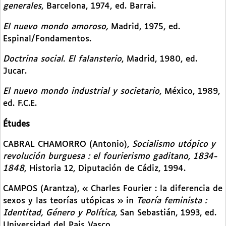
generales
, Barcelona, 1974, ed. Barrai.
El nuevo mondo amoroso,
Madrid, 1975, ed.
Espinal/Fondamentos.
Doctrina social. El falansterio
, Madrid, 1980, ed.
Jucar.
El nuevo mondo industrial y societario
, México, 1989,
ed. F.C.E.
Études
CABRAL CHAMORRO (Antonio),
Socialismo utópico y
revolución burguesa : el fourierismo gaditano, 1834-
1848
, Historia 12, Diputación de Cádiz, 1994.
CAMPOS (Arantza), « Charles Fourier : la diferencia de
sexos y las teorías utópicas » in
Teoría feminista :
Identitad, Género y Política,
San Sebastián, 1993, ed.
Universidad del Pais Vasco.