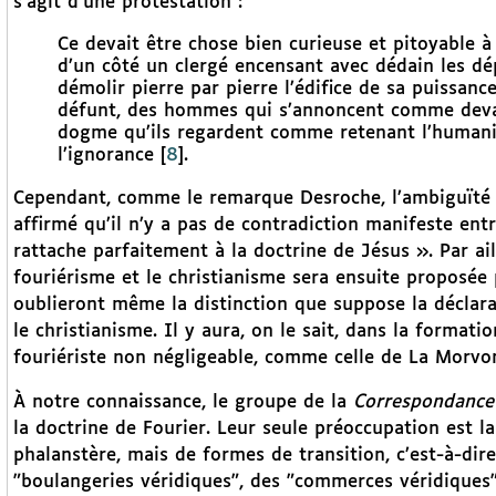
s’agit d’une protestation :
Ce devait être chose bien curieuse et pitoyable à 
d’un côté un clergé encensant avec dédain les dé
démolir pierre par pierre l’édifice de sa puissance 
défunt, des hommes qui s’annoncent comme devant
dogme qu’ils regardent comme retenant l’humanit
l’ignorance
[
8
]
.
Cependant, comme le remarque Desroche, l’ambiguïté n’y
affirmé qu’il n’y a pas de contradiction manifeste entr
rattache parfaitement à la doctrine de Jésus ». Par ail
fouriérisme et le christianisme sera ensuite proposée 
oublieront même la distinction que suppose la déclar
le christianisme. Il y aura, on le sait, dans la formati
fouriériste non négligeable, comme celle de La Morvo
À notre connaissance, le groupe de la
Correspondance
la doctrine de Fourier. Leur seule préoccupation est l
phalanstère, mais de formes de transition, c’est-à-dire
"boulangeries véridiques", des "commerces véridiques"