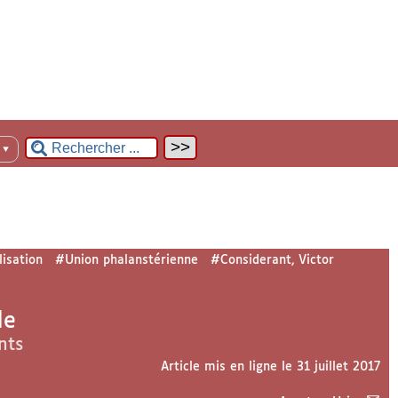
n
▼
isation
#Union phalanstérienne
#Considerant, Victor
de
nts
Article mis en ligne le
31 juillet 2017