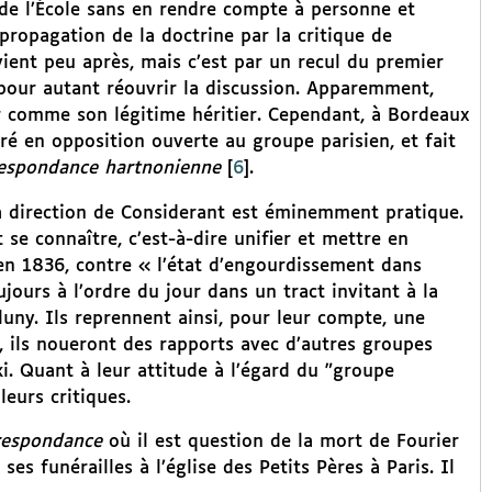
s de l’École sans en rendre compte à personne et
propagation de la doctrine par la critique de
vient peu après, mais c’est par un recul du premier
 pour autant réouvrir la discussion. Apparemment,
r comme son légitime héritier. Cependant, à Bordeaux
aré en opposition ouverte au groupe parisien, et fait
espondance hartnonienne
[
6
]
.
a direction de Considerant est éminemment pratique.
t se connaître, c’est-à-dire unifier et mettre en
à en 1836, contre « l’état d’engourdissement dans
jours à l’ordre du jour dans un tract invitant à la
luny. Ils reprennent ainsi, pour leur compte, une
 ils noueront des rapports avec d’autres groupes
i. Quant à leur attitude à l’égard du "groupe
leurs critiques.
respondance
où il est question de la mort de Fourier
es funérailles à l’église des Petits Pères à Paris. Il