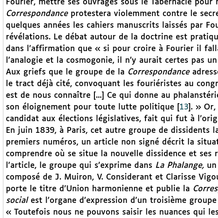
Fourier, mettre ses ouvrages sous le Tabernacle pour 
Correspondance
protestera violemment contre le secr
quelques années les cahiers manuscrits laissés par Fou
révélations. Le débat autour de la doctrine est pratiq
dans l’affirmation que « si pour croire à Fourier il fall
l’analogie et la cosmogonie, il n’y aurait certes pas 
Aux griefs que le groupe de la
Correspondance
adresse
le tract déjà cité, convoquant les fouriéristes au cong
est de nous connaître [...] Ce qui donne au phalansté
son éloignement pour toute lutte politique
[
13
]
. » Or
candidat aux élections législatives, fait qui fut à l’ori
En juin 1839, à Paris, cet autre groupe de dissidents 
premiers numéros, un article non signé décrit la situa
comprendre où se situe la nouvelle dissidence et ses r
l’article, le groupe qui s’exprime dans
La Phalange,
un 
composé de J. Muiron, V. Considerant et Clarisse Vigo
porte le titre d’Union harmonienne et publie la
Corre
social
est l’organe d’expression d’un troisième groupe 
« Toutefois nous ne pouvons saisir les nuances qui les