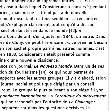
ne les donner qu’aux suprêmes initiés
[
11
]
. » La
et absolu dans lequel Considerant a conservé pendant
rier ; mais on ne s’attend pas à de nouvelles
uement inexistant, et tous semblent se rencontrer
ait s’expliquer clairement tout ce qu’il a dit sur
un seul phalanstérien dans le monde
[
12
]
. »
 à Considerant, s’en ajoute, en 1840, un autre. Dans
rès de Cluny, on peut lire encore : « Le premier besoin
rien son cachet propre parmi les autres hommes, c’est
, en 1839, Considerant s’était présenté comme
gine d’une nouvelle dissidence.
lance son journal,
Le Nouveau Monde.
Dans un de ses
tion du fouriérisme
[
14
]
, ce qui nous permet de
apports avec les autres groupes. Il y a d’abord, selon
journal social et politique dirigé par un conseil
ureux. Le groupe le plus puissant a son siège à Lyon,
spondance harmonienne.
La
Chronique du mouvement
qui ne reconnaît pas l’autorité de
La Phalange
:
 séparent car dans les questions décisives, la