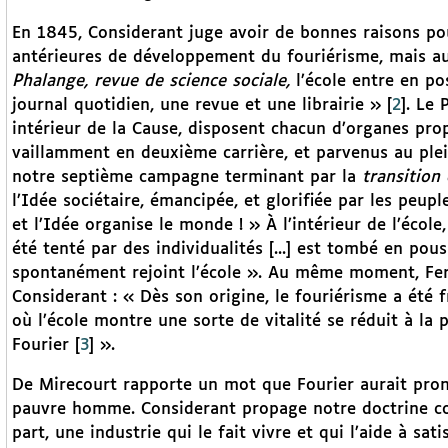
En 1845, Considerant juge avoir de bonnes raisons po
antérieures de développement du fouriérisme, mais auss
Phalange, revue de science sociale,
l’école entre en po
journal quotidien, une revue et une librairie »
[
2
]
. Le 
intérieur de la Cause, disposent chacun d’organes prop
vaillamment en deuxième carrière, et parvenus au plein
notre septième campagne terminant par la
transition
l’Idée sociétaire, émancipée, et glorifiée par les peupl
et l’Idée organise le monde ! » À l’intérieur de l’écol
été tenté par des individualités [...] est tombé en pou
spontanément rejoint l’école ». Au même moment, Ferr
Considerant : « Dès son origine, le fouriérisme a été f
où l’école montre une sorte de vitalité se réduit à la 
Fourier
[
3
]
».
De Mirecourt rapporte un mot que Fourier aurait pron
pauvre homme. Considerant propage notre doctrine comm
part, une industrie qui le fait vivre et qui l’aide à sati