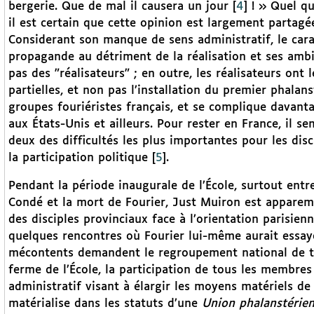
bergerie. Que de mal il causera un jour
[
4
]
! » Quel que
il est certain que cette opinion est largement partag
Considerant son manque de sens administratif, le carac
propagande au détriment de la réalisation et ses ambit
pas des "réalisateurs" ; en outre, les réalisateurs ont
partielles, et non pas l’installation du premier phalan
groupes fouriéristes français, et se complique davant
aux États-Unis et ailleurs. Pour rester en France, il s
deux des difficultés les plus importantes pour les disci
la participation politique
[
5
]
.
Pendant la période inaugurale de l’École, surtout entre
Condé et la mort de Fourier, Just Muiron est appare
des disciples provinciaux face à l’orientation parisien
quelques rencontres où Fourier lui-même aurait essayé, 
mécontents demandent le regroupement national de tou
ferme de l’École, la participation de tous les membres 
administratif visant à élargir les moyens matériels d
matérialise dans les statuts d’une
Union phalanstérie