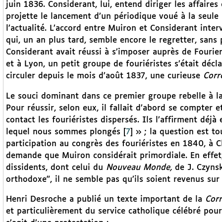
juin 1836. Considerant, lui, entend diriger les affaire
projette le lancement d’un périodique voué à la seule 
l’actualité. L’accord entre Muiron et Considerant inter
qui, un an plus tard, semble encore le regretter, sans
Considerant avait réussi à s’imposer auprès de Fourie
et à Lyon, un petit groupe de fouriéristes s’était décl
circuler depuis le mois d’août 1837, une curieuse
Corr
Le souci dominant dans ce premier groupe rebelle à l
Pour réussir, selon eux, il fallait d’abord se compter e
contact les fouriéristes dispersés. Ils l’affirment déj
lequel nous sommes plongés
[
7
]
» ; la question est tou
participation au congrès des fouriéristes en 1840, à C
demande que Muiron considérait primordiale. En effet,
dissidents, dont celui du
Nouveau Monde,
de J. Czynsk
orthodoxe", il ne semble pas qu’ils soient revenus sur 
Henri Desroche a publié un texte important de la
Cor
et particulièrement du service catholique célébré pour s