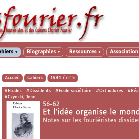
ahiers
Biographies
Ressources
Associatio
▼
▼
▼
Accueil
Cahiers
1994 / n° 5
#Etudes
#Dissidents
#Ecole sociétaire
#Orthodoxes
#Réal
#Czynski, Jean
56-62
Et l’idée organise le mon
Notes sur les fouriéristes disside