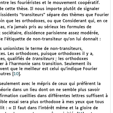
 entre les fouriéristes et le mouvement coopératif.
de cette thèse. Il nous importe plutôt de signaler
issidents "transiteurs" sépare des thèmes que Fourier
oin que les orthodoxes, ou que Considerant qui, en ce
as, n’a jamais pris au sérieux les formules de
t sociétaire, dissidence parisienne assez modérée,
e l’étiquette de non-transiteur qu’on lui donnait :
s unionistes le terme de non-transiteurs,
s. Les orthodoxes, puisque orthodoxes il y a,
tes, qualifiés de
transiteurs
; les orthodoxes
r à l’harmonie sans transition. Seulement ils
uvent que le meilleur est celui qu’indique Fourier
autres
[
10
]
.
seulement avec le mépris de ceux qui préfèrent la
héorie dans un lieu dont on ne semble plus savoir
irmation cueillies dans différentes lettres suffisent à
faible essai sera plus orthodoxe à mes yeux que tous
it : « Il faut dans l’intérêt même et la gloire de