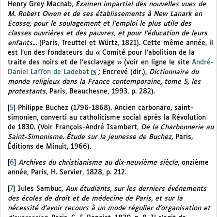
Henry Grey Macnab,
Examen impartial des nouvelles vues de
M. Robert Owen et de ses établissements à New Lanark en
Ecosse, pour le soulagement et l’emploi le plus utile des
classes ouvrières et des pauvres, et pour l’éducation de leurs
enfants...
(Paris, Treuttel et Würtz, 1821). Cette même année, il
est l’un des fondateurs du « Comité pour l’abolition de la
traite des noirs et de l’esclavage » (voir en ligne le site
André-
Daniel Laffon de Ladebat
; Encrevé (dir.),
Dictionnaire du
monde religieux dans la France contemporaine, tome 5, les
protestants
, Paris, Beauchesne, 1993, p. 282).
[
5
]
Philippe Buchez (1796-1868). Ancien carbonaro, saint-
simonien, converti au catholicisme social après la Révolution
de 1830. (Voir François-André Isambert,
De la Charbonnerie au
Saint-Simonisme. Étude sur la jeunesse de Buchez
, Paris,
Éditions de Minuit, 1966).
[
6
]
Archives du christianisme au dix-neuvième siècle
, onzième
année, Paris, H. Servier, 1828, p. 212.
[
7
]
Jules Sambuc,
Aux étudiants, sur les derniers événements
des écoles de droit et de médecine de Paris, et sur la
nécessité d’avoir recours à un mode régulier d’organisation et