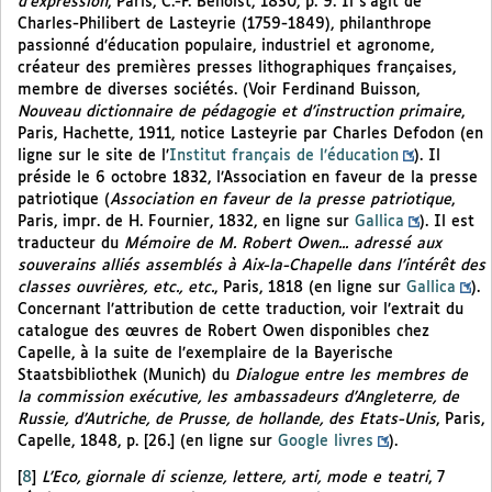
d’expression
, Paris, C.-F. Benoist, 1830, p. 9. Il s’agit de
Charles-Philibert de Lasteyrie (1759-1849), philanthrope
passionné d’éducation populaire, industriel et agronome,
créateur des premières presses lithographiques françaises,
membre de diverses sociétés. (Voir Ferdinand Buisson,
Nouveau dictionnaire de pédagogie et d’instruction primaire
,
Paris, Hachette, 1911, notice Lasteyrie par Charles Defodon (en
ligne sur le site de l’
Institut français de l’éducation
). Il
préside le 6 octobre 1832, l’Association en faveur de la presse
patriotique (
Association en faveur de la presse patriotique
,
Paris, impr. de H. Fournier, 1832, en ligne sur
Gallica
). Il est
traducteur du
Mémoire de M. Robert Owen... adressé aux
souverains alliés assemblés à Aix-la-Chapelle dans l’intérêt des
classes ouvrières, etc., etc.
, Paris, 1818 (en ligne sur
Gallica
).
Concernant l’attribution de cette traduction, voir l’extrait du
catalogue des œuvres de Robert Owen disponibles chez
Capelle, à la suite de l’exemplaire de la Bayerische
Staatsbibliothek (Munich) du
Dialogue entre les membres de
la commission exécutive, les ambassadeurs d’Angleterre, de
Russie, d’Autriche, de Prusse, de hollande, des Etats-Unis
, Paris,
Capelle, 1848, p. [26.] (en ligne sur
Google livres
).
[
8
]
L’Eco, giornale di scienze, lettere, arti, mode e teatri
, 7