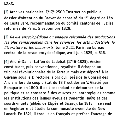
LXXX.
[
2
]
Archives nationales, F/17/12509 Instruction publique,
er
dossier d’obtention du Brevet de capacité du 1
degré de Léo
de Castelverd, recommandation du comité cantonal de l’Eglise
réformée de Paris, 5 septembre 1828.
[
3
]
Revue encyclopédique ou analyse raisonnée des productions
les plus remarquables dans les sciences, les arts industriels, la
littérature et les beaux-arts
, tome XLII, Paris, au bureau
central de la revue encyclopédique, avril-juin 1829, p. 516.
[
4
]
André-Daniel Laffon de Ladebat (1746-1829). Ancien
constituant, puis conventionnel, royaliste, il échappe au
tribunal révolutionnaire de la Terreur mais est déporté à la
Guyane sous le Directoire, alors qu’il préside le Conseil des
Anciens lors du coup d’Etat du 18 fructidor an V. Gracié par
Bonaparte en 1800, il doit cependant se détourner de la
politique et se consacre à des œuvres philanthropiques comme
les Institutions des jeunes aveugles (Valentin Haüy) et des
sourds-muets (abbés de L’Epée et Sicard). En 1815, il se rend
en Angleterre et étudie la communauté oweniste de New
Lanark. En 1821, il traduit en français et préface l’ouvrage de