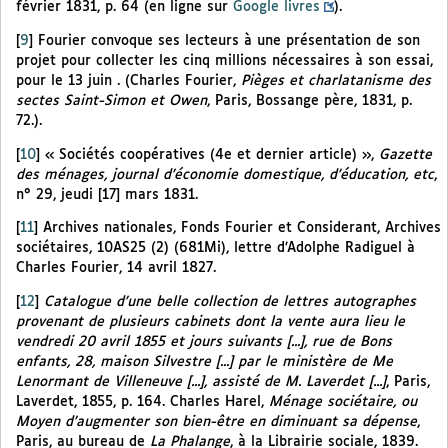
février 1831, p. 64 (en ligne sur
Google livres
).
[
9
]
Fourier convoque ses lecteurs à une présentation de son
projet pour collecter les cinq millions nécessaires à son essai,
pour le 13 juin . (Charles Fourier,
Pièges et charlatanisme des
sectes Saint-Simon et Owen
, Paris, Bossange père, 1831, p.
72.).
[
10
]
« Sociétés coopératives (4e et dernier article) »,
Gazette
des ménages, journal d’économie domestique, d’éducation, etc
,
n° 29, jeudi [17] mars 1831.
[
11
]
Archives nationales, Fonds Fourier et Considerant, Archives
sociétaires, 10AS25 (2) (681Mi), lettre d’Adolphe Radiguel à
Charles Fourier, 14 avril 1827.
[
12
]
Catalogue d’une belle collection de lettres autographes
provenant de plusieurs cabinets dont la vente aura lieu le
vendredi 20 avril 1855 et jours suivants [...], rue de Bons
enfants, 28, maison Silvestre [...] par le ministère de Me
Lenormant de Villeneuve [...], assisté de M. Laverdet [...]
, Paris,
Laverdet, 1855, p. 164. Charles Harel,
Ménage sociétaire, ou
Moyen d’augmenter son bien-être en diminuant sa dépense
,
Paris, au bureau de
La Phalange
, à la Librairie sociale, 1839.