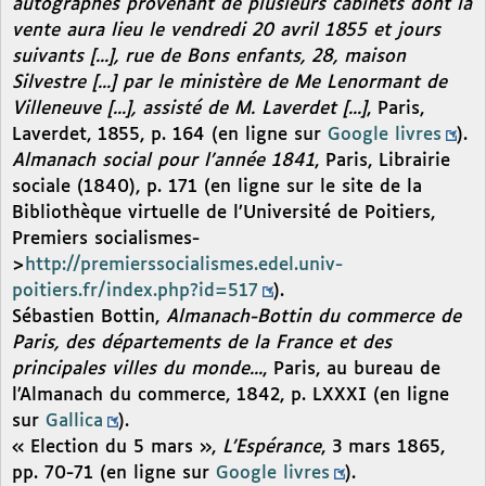
autographes provenant de plusieurs cabinets dont la
vente aura lieu le vendredi 20 avril 1855 et jours
suivants [...], rue de Bons enfants, 28, maison
Silvestre [...] par le ministère de Me Lenormant de
Villeneuve [...], assisté de M. Laverdet [...]
, Paris,
Laverdet, 1855, p. 164 (en ligne sur
Google livres
).
Almanach social pour l’année 1841
, Paris, Librairie
sociale (1840), p. 171 (en ligne sur le site de la
Bibliothèque virtuelle de l’Université de Poitiers,
Premiers socialismes-
>
http://premierssocialismes.edel.univ-
poitiers.fr/index.php?id=517
).
Sébastien Bottin,
Almanach-Bottin du commerce de
Paris, des départements de la France et des
principales villes du monde...
, Paris, au bureau de
l’Almanach du commerce, 1842, p. LXXXI (en ligne
sur
Gallica
).
« Election du 5 mars »,
L’Espérance
, 3 mars 1865,
pp. 70-71 (en ligne sur
Google livres
).