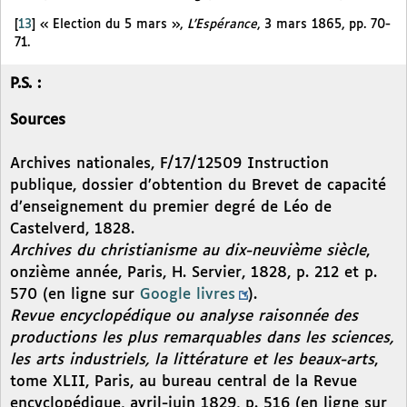
[
13
]
« Election du 5 mars »,
L’Espérance
, 3 mars 1865, pp. 70-
71.
P.S. :
Sources
Archives nationales, F/17/12509 Instruction
publique, dossier d’obtention du Brevet de capacité
d’enseignement du premier degré de Léo de
Castelverd, 1828.
Archives du christianisme au dix-neuvième siècle
,
onzième année, Paris, H. Servier, 1828, p. 212 et p.
570 (en ligne sur
Google livres
).
Revue encyclopédique ou analyse raisonnée des
productions les plus remarquables dans les sciences,
les arts industriels, la littérature et les beaux-arts
,
tome XLII, Paris, au bureau central de la Revue
encyclopédique, avril-juin 1829, p. 516 (en ligne sur