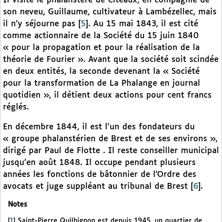
Il visite le phalanstère de Cîteaux, en compagnie de
son neveu, Guillaume, cultivateur à Lambézellec, mais
il n’y séjourne pas
[
5
]
. Au 15 mai 1843, il est cité
comme actionnaire de la Société du 15 juin 1840
« pour la propagation et pour la réalisation de la
théorie de Fourier ». Avant que la société soit scindée
en deux entités, la seconde devenant la « Société
pour la transformation de La Phalange en journal
quotidien », il détient deux actions pour cent francs
réglés.
En décembre 1844, il est l’un des fondateurs du
« groupe phalanstérien de Brest et de ses environs »,
dirigé par Paul de Flotte . Il reste conseiller municipal
jusqu’en août 1848. Il occupe pendant plusieurs
années les fonctions de bâtonnier de l’Ordre des
avocats et juge suppléant au tribunal de Brest
[
6
]
.
Notes
[
1
]
Saint-Pierre Quilbignon est depuis 1945, un quartier de