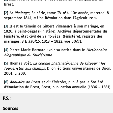
Brest.
[
2
]
La Phalange
, 3e série, tome IV, n°4, 10e année, mercredi 8
septembre 1841, « Une Révolution dans l’Agriculture ».
[
3
]
Il est le témoin de Gilbert Villeneuve à son mariage, en
1820, à Saint-Ségal (Finistère). Archives départementales du
Finistère, état civil de Saint-Ségal (Finistère), registre des
mariages, 3 E 330/15, 1813 – 1822, vue 60/91.
[
4
]
Pierre Marie Bernard : voir sa notice dans le
Dictionnaire
biographique du fouriérisme
[
5
]
Thomas Voêt,
La colonie phalanstérienne de Cîteaux : les
fouriéristes aux champs
, Dijon, éditions universitaires de Dijon,
2001, p. 209.
[
6
]
Annuaire de Brest et du Finistère
, publié par la Société
d’émulation de Brest, Brest, publication annuelle (1836 – 1851).
P.S. :
Sources