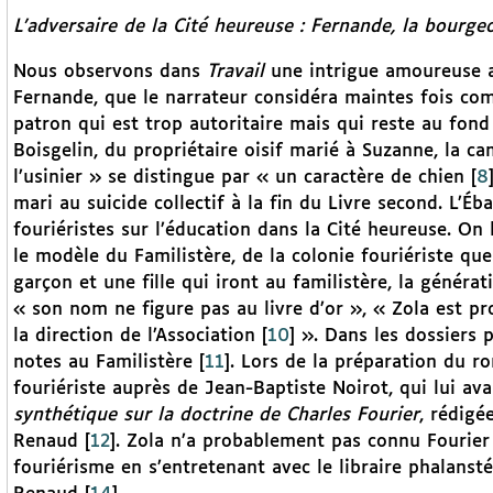
L’adversaire de la Cité heureuse : Fernande, la bourge
Nous observons dans
Travail
une intrigue amoureuse a
Fernande, que le narrateur considéra maintes fois c
patron qui est trop autoritaire mais qui reste au fond
Boisgelin, du propriétaire oisif marié à Suzanne, la 
l’usinier » se distingue par « un caractère de chien
[
8
mari au suicide collectif à la fin du Livre second. L’É
fouriéristes sur l’éducation dans la Cité heureuse. On
le modèle du Familistère, de la colonie fouriériste qu
garçon et une fille qui iront au familistère, la généra
« son nom ne figure pas au livre d’or », « Zola est p
la direction de l’Association
[
10
]
». Dans les dossiers 
notes au Familistère
[
11
]
. Lors de la préparation du ro
fouriériste auprès de Jean-Baptiste Noirot, qui lui av
synthétique sur la doctrine de Charles Fourier
, rédigé
Renaud
[
12
]
. Zola n’a probablement pas connu Fourier 
fouriérisme en s’entretenant avec le libraire phalansté