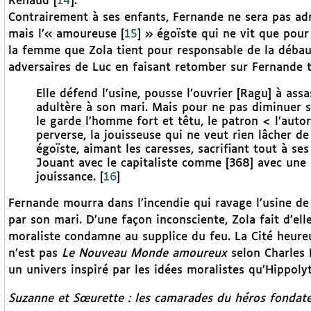
Renaud
[
14
]
.
Contrairement à ses enfants, Fernande ne sera pas adm
mais l’« amoureuse
[
15
]
» égoïste qui ne vit que pour 
la femme que Zola tient pour responsable de la débau
adversaires de Luc en faisant retomber sur Fernande t
Elle défend l’usine, pousse l’ouvrier [Ragu] à assa
adultère à son mari. Mais pour ne pas diminuer son
le garde l’homme fort et têtu, le patron < l’autor
perverse, la jouisseuse qui ne veut rien lâcher de
égoïste, aimant les caresses, sacrifiant tout à se
Jouant avec le capitaliste comme [368] avec une sou
jouissance.
[
16
]
Fernande mourra dans l’incendie qui ravage l’usine de 
par son mari. D’une façon inconsciente, Zola fait d’el
moraliste condamne au supplice du feu. La Cité heureu
n’est pas
Le Nouveau Monde amoureux
selon Charles 
un univers inspiré par les idées moralistes qu’Hippo
Suzanne et Sœurette : les camarades du héros fondat