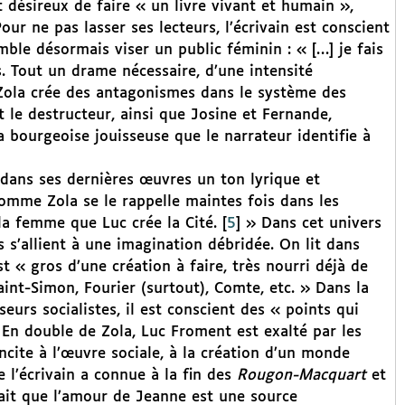
 désireux de faire « un livre vivant et humain »,
 Pour ne pas lasser ses lecteurs, l’écrivain est conscient
ble désormais viser un public féminin : « […] je fais
. Tout un drame nécessaire, d’une intensité
Zola crée des antagonismes dans le système des
 le destructeur, ainsi que Josine et Fernande,
la bourgeoise jouisseuse que le narrateur identifie à
 dans ses dernières œuvres un ton lyrique et
mme Zola se le rappelle maintes fois dans les
la femme que Luc crée la Cité.
[
5
]
» Dans cet univers
es s’allient à une imagination débridée. On lit dans
 « gros d’une création à faire, très nourri déjà de
aint-Simon, Fourier (surtout), Comte, etc. » Dans la
seurs socialistes, il est conscient des « points qui
En double de Zola, Luc Froment est exalté par les
incite à l’œuvre sociale, à la création d’un monde
 l’écrivain a connue à la fin des
Rougon-Macquart
et
sait que l’amour de Jeanne est une source