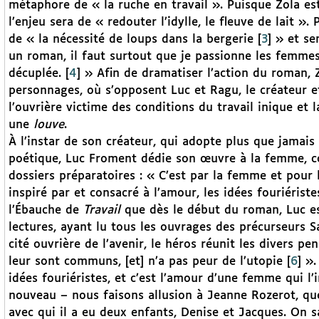
métaphore de « la ruche en travail ». Puisque Zola est
l’enjeu sera de « redouter l’idylle, le fleuve de lait ».
de « la nécessité de loups dans la bergerie
[
3
]
» et sem
un roman, il faut surtout que je passionne les femmes
décuplée.
[
4
]
» Afin de dramatiser l’action du roman, 
personnages, où s’opposent Luc et Ragu, le créateur et
l’ouvrière victime des conditions du travail inique et 
une
louve
.
À l’instar de son créateur, qui adopte plus que jamais
poétique, Luc Froment dédie son œuvre à la femme, co
dossiers préparatoires : « C’est par la femme et pour 
inspiré par et consacré à l’amour, les idées fouriérist
l’Ébauche de
Travail
que dès le début du roman, Luc est
lectures, ayant lu tous les ouvrages des précurseurs S
cité ouvrière de l’avenir, le héros réunit les divers pen
leur sont communs, [et] n’a pas peur de l’utopie
[
6
]
». 
idées fouriéristes, et c’est l’amour d’une femme qui l’
nouveau – nous faisons allusion à Jeanne Rozerot, que
avec qui il a eu deux enfants, Denise et Jacques. On 