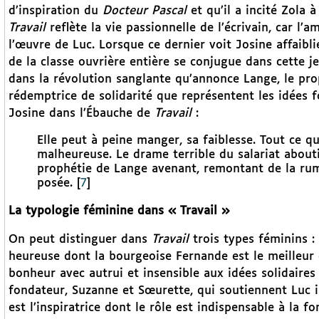
d’inspiration du
Docteur Pascal
et qu’il a incité Zola à
Travail
reflète la vie passionnelle de l’écrivain, car l’
l’œuvre de Luc. Lorsque ce dernier voit Josine affaibl
de la classe ouvrière entière se conjugue dans cette 
dans la révolution sanglante qu’annonce Lange, le prop
rédemptrice de solidarité que représentent les idées fo
Josine dans l’Ébauche de
Travail
:
Elle peut à peine manger, sa faiblesse. Tout ce q
malheureuse. Le drame terrible du salariat abou
prophétie de Lange avenant, remontant de la rume
posée.
[
7
]
La typologie féminine dans « Travail »
On peut distinguer dans
Travail
trois types féminins : 
heureuse dont la bourgeoise Fernande est le meilleur 
bonheur avec autrui et insensible aux idées solidaire
fondateur, Suzanne et Sœurette, qui soutiennent Luc 
est l’inspiratrice dont le rôle est indispensable à la fo