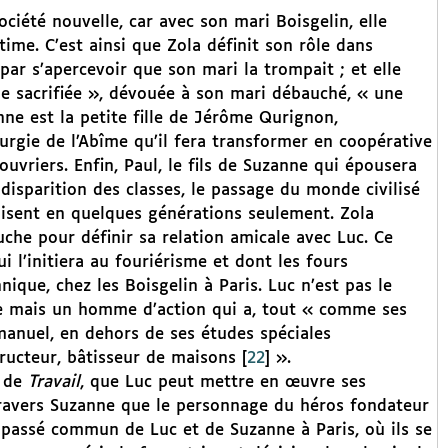
iété nouvelle, car avec son mari Boisgelin, elle
ctime. C’est ainsi que Zola définit son rôle dans
par s’apercevoir que son mari la trompait ; et elle
 sacrifiée », dévouée à son mari débauché, « une
ne est la petite fille de Jérôme Qurignon,
urgie de l’Abîme qu’il fera transformer en coopérative
vriers. Enfin, Paul, le fils de Suzanne qui épousera
 disparition des classes, le passage du monde civilisé
lisent en quelques générations seulement. Zola
uche pour définir sa relation amicale avec Luc. Ce
i l’initiera au fouriérisme et dont les fours
nique, chez les Boisgelin à Paris. Luc n’est pas le
re mais un homme d’action qui a, tout « comme ses
manuel, en dehors de ses études spéciales
structeur, bâtisseur de maisons
[
22
]
».
e de
Travail
, que Luc peut mettre en œuvre ses
à travers Suzanne que le personnage du héros fondateur
e passé commun de Luc et de Suzanne à Paris, où ils se