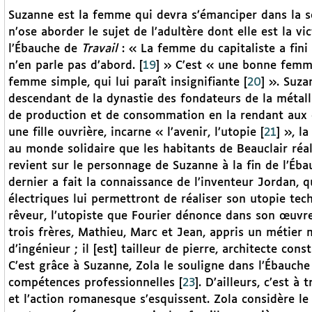
Suzanne est la femme qui devra s’émanciper dans la soc
n’ose aborder le sujet de l’adultère dont elle est la vi
l’Ébauche de
Travail
: « La femme du capitaliste a fini 
n’en parle pas d’abord.
[
19
]
» C’est « une bonne femme
femme simple, qui lui paraît insignifiante
[
20
]
». Suzan
descendant de la dynastie des fondateurs de la métall
de production et de consommation en la rendant aux ou
une fille ouvrière, incarne « l’avenir, l’utopie
[
21
]
», la
au monde solidaire que les habitants de Beauclair réa
revient sur le personnage de Suzanne à la fin de l’Éba
dernier a fait la connaissance de l’inventeur Jordan, qu
électriques lui permettront de réaliser son utopie tech
rêveur, l’utopiste que Fourier dénonce dans son œuv
trois frères, Mathieu, Marc et Jean, appris un métier 
d’ingénieur ; il [est] tailleur de pierre, architecte con
C’est grâce à Suzanne, Zola le souligne dans l’Ébauch
compétences professionnelles
[
23
]
. D’ailleurs, c’est 
et l’action romanesque s’esquissent. Zola considère l