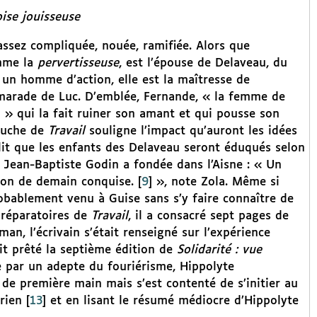
oise jouisseuse
ssez compliquée, nouée, ramifiée. Alors que
omme la
pervertisseuse
, est l’épouse de Delaveau, du
 un homme d’action, elle est la maîtresse de
camarade de Luc. D’emblée, Fernande, « la femme de
]
» qui la fait ruiner son amant et qui pousse son
bauche de
Travail
souligne l’impact qu’auront les idées
 lit que les enfants des Delaveau seront éduqués selon
e Jean-Baptiste Godin a fondée dans l’Aisne : « Un
tion de demain conquise.
[
9
]
», note Zola. Même si
robablement venu à Guise sans s’y faire connaître de
préparatoires de
Travail
, il a consacré sept pages de
man, l’écrivain s’était renseigné sur l’expérience
ait prêté la septième édition de
Solidarité : vue
e par un adepte du fouriérisme, Hippolyte
de première main mais s’est contenté de s’initier au
rien
[
13
]
et en lisant le résumé médiocre d’Hippolyte