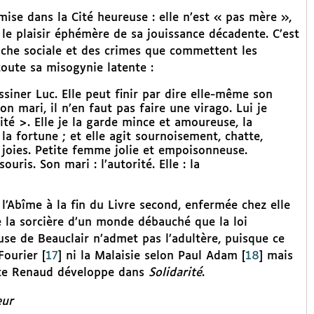
ise dans la Cité heureuse : elle n’est « pas mère »,
le plaisir éphémère de sa jouissance décadente. C’est
che sociale et des crimes que commettent les
oute sa misogynie latente :
ssiner Luc. Elle peut finir par dire elle-même son
 mari, il n’en faut pas faire une virago. Lui je
ité >. Elle je la garde mince et amoureuse, la
 la fortune ; et elle agit sournoisement, chatte,
s joies. Petite femme jolie et empoisonneuse.
ris. Son mari : l’autorité. Elle : la
l’Abîme à la fin du Livre second, enfermée chez elle
le la sorcière d’un monde débauché que la loi
se de Beauclair n’admet pas l’adultère, puisque ce
Fourier
[
17
]
ni la Malaisie selon Paul Adam
[
18
]
mais
lyte Renaud développe dans
Solidarité
.
eur