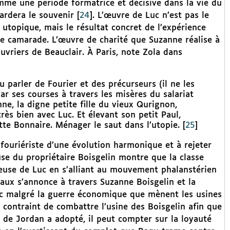
mme une période formatrice et décisive dans la vie du
ardera le souvenir
[
24
]
. L’œuvre de Luc n’est pas le
 utopique, mais le résultat concret de l’expérience
e camarade. L’œuvre de charité que Suzanne réalise à
uvriers de Beauclair. À Paris, note Zola dans
 parler de Fourier et des précurseurs (il ne les
par ses courses à travers les misères du salariat
e, la digne petite fille du vieux Qurignon,
rès bien avec Luc. Et élevant son petit Paul,
tte Bonnaire. Ménager le saut dans l’utopie.
[
25
]
fouriériste d’une évolution harmonique et à rejeter
use du propriétaire Boisgelin montre que la classe
reuse de Luc en s’alliant au mouvement phalanstérien
aux s’annonce à travers Suzanne Boisgelin et la
uc malgré la guerre économique que mènent les usines
t contraint de combattre l’usine des Boisgelin afin que
e de Jordan a adopté, il peut compter sur la loyauté