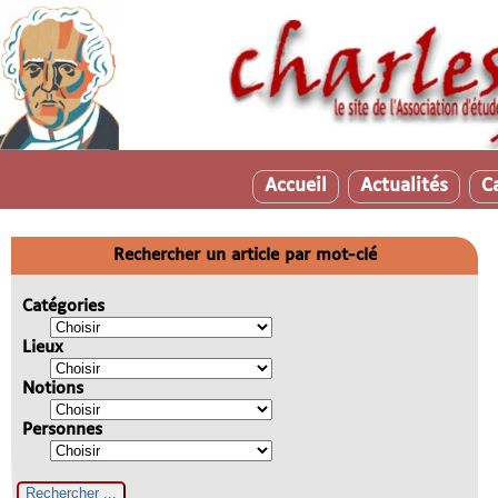
Accueil
Actualités
C
Rechercher un article par mot-clé
Catégories
Lieux
Notions
Personnes