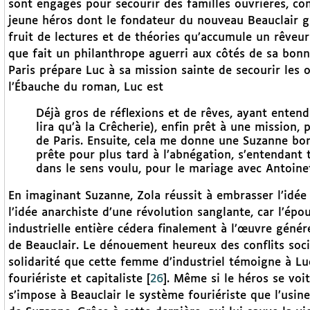
sont engagés pour secourir des familles ouvrières, co
jeune héros dont le fondateur du nouveau Beauclair g
fruit de lectures et de théories qu’accumule un rêveur
que fait un philanthrope aguerri aux côtés de sa bonn
Paris prépare Luc à sa mission sainte de secourir les o
l’Ébauche du roman, Luc est
Déjà gros de réflexions et de rêves, ayant entendu
lira qu’à la Crêcherie), enfin prêt à une mission, 
de Paris. Ensuite, cela me donne une Suzanne bonn
prête pour plus tard à l’abnégation, s’entendant t
dans le sens voulu, pour le mariage avec Antoine
En imaginant Suzanne, Zola réussit à embrasser l’idée 
l’idée anarchiste d’une révolution sanglante, car l’épo
industrielle entière cédera finalement à l’œuvre géné
de Beauclair. Le dénouement heureux des conflits soci
solidarité que cette femme d’industriel témoigne à L
fouriériste et capitaliste
[
26
]
. Même si le héros se voi
s’impose à Beauclair le système fouriériste que l’usin