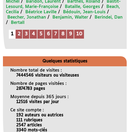
Michel
/
Baridon, Laurent
/
Barthes, Roland
/
Bastit-
Lesourd, Marie-Françoise
/
Bataille, Georges
/
Beach,
Cecilia
/
Béatrice Laville
/
Bédouin, Jean-Louis
/
Beecher, Jonathan
/
Benjamin, Walter
/
Berindei, Dan
/
Bertall
1
2
3
4
5
6
7
8
9
10
Quelques statistiques
Nombre total de visites :
7444546 visiteurs ou visiteuses
Nombre de pages visitées :
2874783 pages
Moyenne depuis 365 jours :
12516 visites par jour
Ce site compte :
192 auteurs ou autrices
111 rubriques
2547 articles
3340 mots-clés