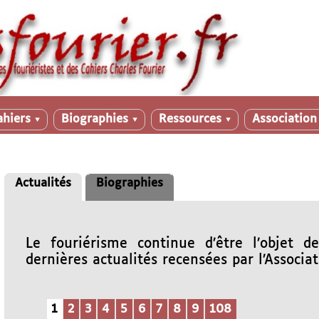
ahiers
Biographies
Ressources
Associatio
▼
▼
▼
Actualités
Biographies
Le fouriérisme continue d’être l’objet d
dernières actualités recensées par l’Associat
1
2
3
4
5
6
7
8
9
108