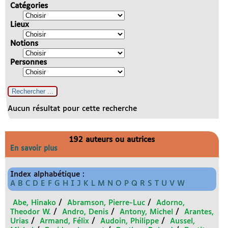
Catégories
Lieux
Notions
Personnes
Aucun résultat pour cette recherche
192 auteurs ou autrices
En savoir plus
Index alphabétique :
A
B
C
D
E
F
G
H
I
J
K
L
M
N
O
P
Q
R
S
T
U
V
W
Abe, Hinako
/
Abramson, Pierre-Luc
/
Adorno,
Theodor W.
/
Andro, Denis
/
Antony, Michel
/
Arantes,
Urias
/
Armand, Félix
/
Audoin, Philippe
/
Aussel,