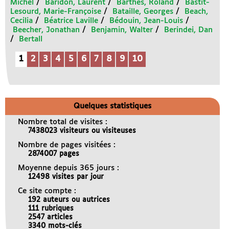
Michel
/
Baridon, Laurent
/
Barthes, Roland
/
Bastit-
Lesourd, Marie-Françoise
/
Bataille, Georges
/
Beach,
Cecilia
/
Béatrice Laville
/
Bédouin, Jean-Louis
/
Beecher, Jonathan
/
Benjamin, Walter
/
Berindei, Dan
/
Bertall
1
2
3
4
5
6
7
8
9
10
Quelques statistiques
Nombre total de visites :
7438023 visiteurs ou visiteuses
Nombre de pages visitées :
2874007 pages
Moyenne depuis 365 jours :
12498 visites par jour
Ce site compte :
192 auteurs ou autrices
111 rubriques
2547 articles
3340 mots-clés