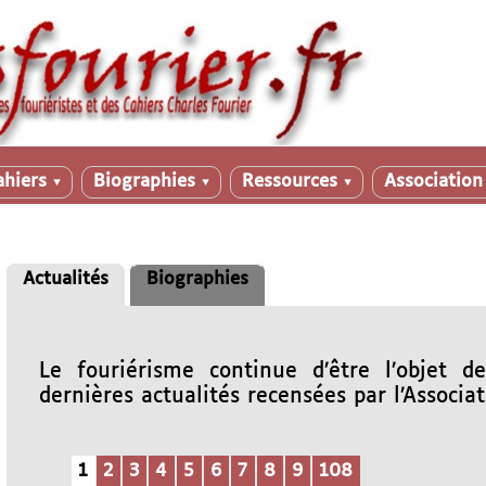
ahiers
Biographies
Ressources
Associatio
▼
▼
▼
Actualités
Biographies
Le fouriérisme continue d’être l’objet d
dernières actualités recensées par l’Associat
1
2
3
4
5
6
7
8
9
108