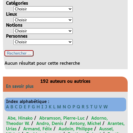
Catégories
Lieux
Notions
Personnes
Aucun résultat pour cette recherche
192 auteurs ou autrices
En savoir plus
Index alphabétique :
A
B
C
D
E
F
G
H
I
J
K
L
M
N
O
P
Q
R
S
T
U
V
W
Abe, Hinako
/
Abramson, Pierre-Luc
/
Adorno,
Theodor W.
/
Andro, Denis
/
Antony, Michel
/
Arantes,
Urias
/
Armand, Félix
/
Audoin, Philippe
/
Aussel,