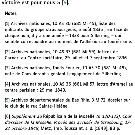
victoire est pour nous »
[
9
]
.
Notes
[
1
]
Archives nationales, 10 AS 30 (681 Mi 49), liste des
militants du groupe strasbourgeois, 6 août 1836 ; en face de
chaque nom, il y a une année – 1833 pour Silberling – qui
semble correspondre au moment de l’adhésion au fouriérisme.
[
2
]
Archives nationales, 10 AS 37 (681 Mi 59), lettres de
Carnari au Centre sociétaire, 29 juillet et 7 septembre 1836.
[
3
]
Archives nationales, fonds Fourier, 10 AS 30 (681 Mi 49),
note de Considerant signalant l’engagement de Silberling.
[
4
]
Archives nationales, 10 AS 36 (681 Mi 57, lettre d’Ammel au
centre parisien ; 29 mai 1843.
[
5
]
Archives départementales du Bas Rhin, 3 M 72, dossier sur
le club de la rue Sainte-Hélène.
[
6
]
Supplément au
Républicain de la Moselle
(n°120-123). Cour
d’assises de la Moselle. Procès des accusés de Strasbourg, 17-
22 octobre 1849,
Metz, Imp. Toussaint, s. d. [1849], 88 p.