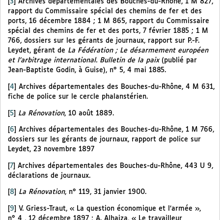
[
3
]
Archives départementales des Bouches-du-Rhône, 1 M 827,
rapport du Commissaire spécial des chemins de fer et des
ports, 16 décembre 1884 ; 1 M 865, rapport du Commissaire
spécial des chemins de fer et des ports, 7 février 1885 ; 1 M
766, dossiers sur les gérants de journaux, rapport sur P.-F.
Leydet, gérant de
La Fédération ; Le désarmement européen
et l’arbitrage international. Bulletin de la paix
(publié par
Jean-Baptiste Godin, à Guise), n° 5, 4 mai 1885.
[
4
]
Archives départementales des Bouches-du-Rhône, 4 M 631,
fiche de police sur le cercle phalanstérien.
[
5
]
La Rénovation
, 10 août 1889.
[
6
]
Archives départementales des Bouches-du-Rhône, 1 M 766,
dossiers sur les gérants de journaux, rapport de police sur
Leydet, 23 novembre 1897
[
7
]
Archives départementales des Bouches-du-Rhône, 443 U 9,
déclarations de journaux.
[
8
]
La Rénovation
, n° 119, 31 janvier 1900.
[
9
]
V. Griess-Traut, « La question économique et l’armée »,
n° 4 , 12 décembre 1897 ; A. Alhaiza, « Le travailleur