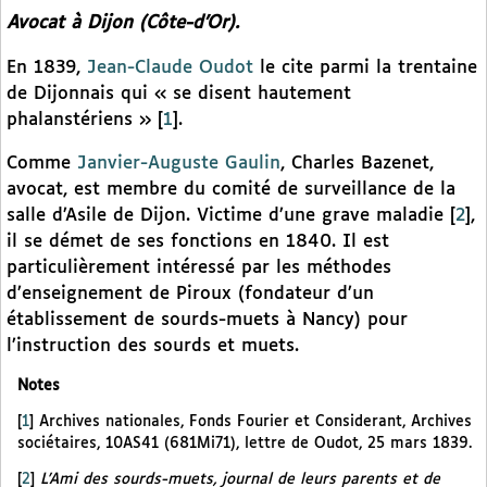
Avocat à Dijon (Côte-d’Or).
En 1839,
Jean-Claude Oudot
le cite parmi la trentaine
de Dijonnais qui « se disent hautement
phalanstériens »
[
1
]
.
Comme
Janvier-Auguste Gaulin
, Charles Bazenet,
avocat, est membre du comité de surveillance de la
salle d’Asile de Dijon. Victime d’une grave maladie
[
2
]
,
il se démet de ses fonctions en 1840. Il est
particulièrement intéressé par les méthodes
d’enseignement de Piroux (fondateur d’un
établissement de sourds-muets à Nancy) pour
l’instruction des sourds et muets.
Notes
[
1
]
Archives nationales, Fonds Fourier et Considerant, Archives
sociétaires, 10AS41 (681Mi71), lettre de Oudot, 25 mars 1839.
[
2
]
L’Ami des sourds-muets, journal de leurs parents et de